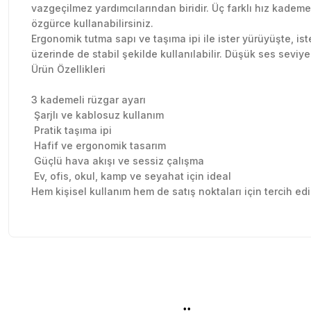
vazgeçilmez yardımcılarından biridir. Üç farklı hız kademe
özgürce kullanabilirsiniz.
Ergonomik tutma sapı ve taşıma ipi ile ister yürüyüşte, ist
üzerinde de stabil şekilde kullanılabilir. Düşük ses seviyes
Ürün Özellikleri
3 kademeli rüzgar ayarı
Şarjlı ve kablosuz kullanım
Pratik taşıma ipi
Hafif ve ergonomik tasarım
Güçlü hava akışı ve sessiz çalışma
Ev, ofis, okul, kamp ve seyahat için ideal
Hem kişisel kullanım hem de satış noktaları için tercih edi
Sitede herşey rahatlıkla bulunuyor sitesini beğendim kar
Bu ürünün fiyat bilgisi, resim, ürün açıklamalarında ve diğer konu
olsun güzel
Görüş ve önerileriniz için teşekkür ederiz.
Özlem Gökmen | 03/07/2026
Ürün resmi kalitesiz, bozuk veya görüntülenemiyor.