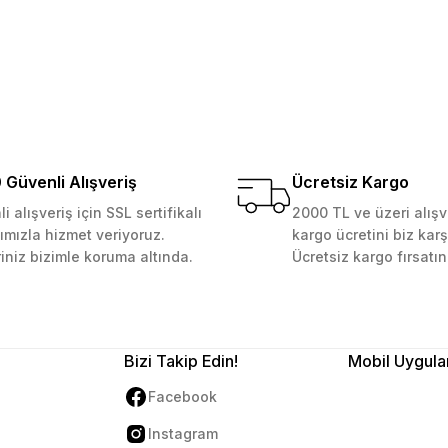
Yorum Yaz
Soru Sor
 Güvenilir mağaza yine alış
kemmeldi. Teşekkürler
Güvenli Alışveriş
Ücretsiz Kargo
i alışveriş için SSL sertifikalı
2000 TL ve üzeri alışv
ımızla hizmet veriyoruz.
kargo ücretini biz karş
Gönder
riniz bizimle koruma altında.
Ücretsiz kargo fırsatın
Bizi Takip Edin!
Mobil Uygula
Facebook
Instagram