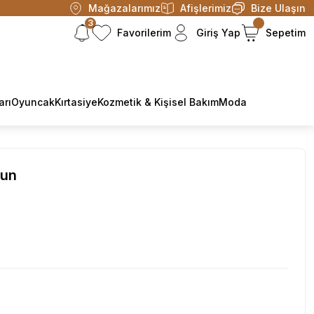
Mağazalarımız
Afişlerimiz
Bize Ulaşın
3
Favorilerim
Giriş Yap
Sepetim
arı
Oyuncak
Kırtasiye
Kozmetik & Kişisel Bakım
Moda
tun