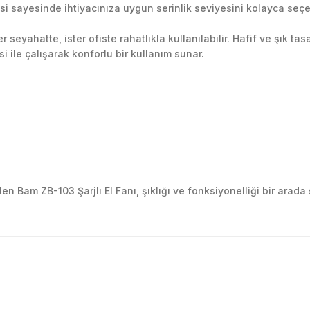
si sayesinde ihtiyacınıza uygun serinlik seviyesini kolayca seçe
er seyahatte, ister ofiste rahatlıkla kullanılabilir. Hafif ve şık 
i ile çalışarak konforlu bir kullanım sunar.
len Bam ZB-103 Şarjlı El Fanı, şıklığı ve fonksiyonelliği bir arad
golama olsun ürün kalitesi
larda yetersiz gördüğünüz noktaları öneri formunu kullanarak tarafımıza ile
Ürün hakkında henüz soru sorulmamış.
Bu ürüne ilk yorumu siz yapın!