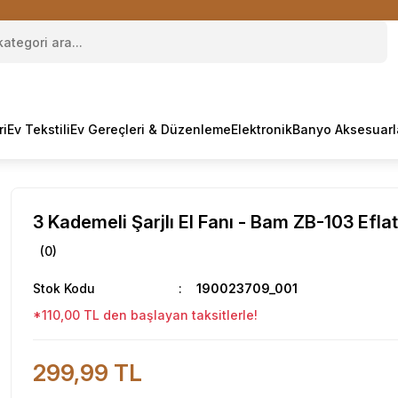
ri
Ev Tekstili
Ev Gereçleri & Düzenleme
Elektronik
Banyo Aksesuarl
3 Kademeli Şarjlı El Fanı - Bam ZB-103 Efla
(0)
Stok Kodu
190023709_001
*110,00 TL den başlayan taksitlerle!
299,99 TL