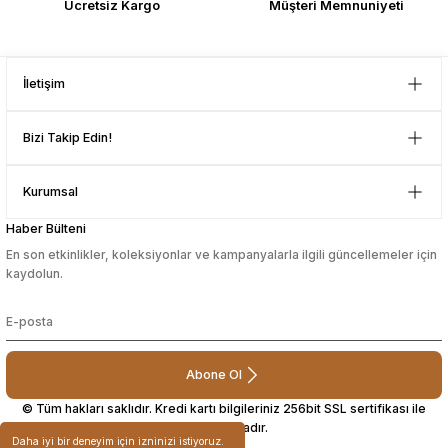
Ücretsiz Kargo
Müşteri Memnuniyeti
sağlam ve hızlı elime ulaştı.
Güvenilir mağaza yine alış veriş
yapmayı düşünüyorum. Müşteri ile
Gönder
ilgilenilmesi mükemmeldi.
İletişim
Teşekkürler
D... N... | 08/08/2024
Bizi Takip Edin!
Çok güzel bir site
Kurumsal
Mustafa Orhan | 25/07/2024
Haber Bülteni
En son etkinlikler, koleksiyonlar ve kampanyalarla ilgili güncellemeler için
subelerde bulamadigini burda
kaydolun.
bulabiliyosun bazen
L... M... | 11/10/2023
Abone Ol
Deneyimini Paylaş
© Tüm hakları saklıdır. Kredi kartı bilgileriniz 256bit SSL sertifikası ile
korunmaktadır.
Daha iyi bir deneyim için izninizi istiyoruz.