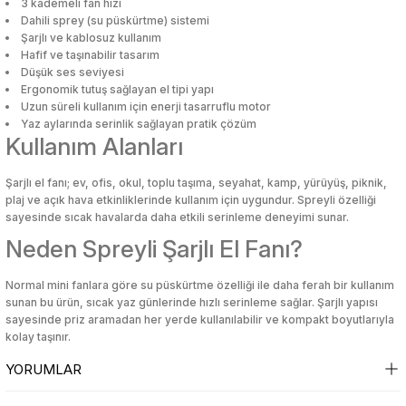
3 kademeli fan hızı
i
i
Mutfak Tartıları
Poşetlik
Servis Gereçleri
Okul Çantaları
Makyaj Düzenleyici & Takı Organiz
Mutfak Tartıları
Poşetlik
Servis Gereçleri
Okul Çantaları
Makyaj Düzenleyici & Takı Organiz
Dahili sprey (su püskürtme) sistemi
Şarjlı ve kablosuz kullanım
Hafif ve taşınabilir tasarım
bası
u
bası
u
Mutfak Zamanlayıcıları
Raflar ve Tutucular
Tabak
Oyun Hamuru
Makyaj Fırçası & Aplikatör
Mutfak Zamanlayıcıları
Raflar ve Tutucular
Tabak
Oyun Hamuru
Makyaj Fırçası & Aplikatör
Düşük ses seviyesi
kal Ürünler
kal Ürünler
Ergonomik tutuş sağlayan el tipi yapı
Uzun süreli kullanım için enerji tasarruflu motor
an
an
Patates Ezici
Saklama Kabı
Tuzluk & Biberlik
Resim Çantası
Makyaj Süngeri
Patates Ezici
Saklama Kabı
Tuzluk & Biberlik
Resim Çantası
Makyaj Süngeri
Yaz aylarında serinlik sağlayan pratik çözüm
Kullanım Alanları
çleri
alar
çleri
alar
Rende
Sebzelik
Yağlık & Sirkelik
Silgi
Maskara & Rimel
Rende
Sebzelik
Yağlık & Sirkelik
Silgi
Maskara & Rimel
Bakımı
Bakımı
Şarjlı el fanı; ev, ofis, okul, toplu taşıma, seyahat, kamp, yürüyüş, piknik,
plaj ve açık hava etkinliklerinde kullanım için uygundur. Spreyli özelliği
 Aksesuarları
lar ve Su Tabancaları
 Aksesuarları
lar ve Su Tabancaları
Salata Kurutucu
Sosluk
Yemek Takımı
Suluk, Matara, Beslenme Çantalar
Oje
Salata Kurutucu
Sosluk
Yemek Takımı
Suluk, Matara, Beslenme Çantalar
Oje
sayesinde sıcak havalarda daha etkili serinleme deneyimi sunar.
Neden Spreyli Şarjlı El Fanı?
ç
uarları
ç
uarları
Sarımsak Ezici
Su Şişesi
Yumurtalık
Yapıştırıcılar
Oje Çıkarıcı & Aseton
Sarımsak Ezici
Su Şişesi
Yumurtalık
Yapıştırıcılar
Oje Çıkarıcı & Aseton
Normal mini fanlara göre su püskürtme özelliği ile daha ferah bir kullanım
klar
klar
Süzgeç
Termos
Parlatıcı & Dolgunlaştırıcı
Süzgeç
Termos
Parlatıcı & Dolgunlaştırıcı
sunan bu ürün, sıcak yaz günlerinde hızlı serinleme sağlar. Şarjlı yapısı
sayesinde priz aramadan her yerde kullanılabilir ve kompakt boyutlarıyla
kolay taşınır.
Yağ Sıçratmaz
Torba Klipsleri
Pudra
Yağ Sıçratmaz
Torba Klipsleri
Pudra
YORUMLAR
klar
klar
Ruj
Ruj