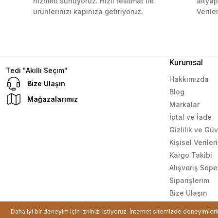
hizmeti sunuyoruz. Hızlı teslimat ile
altyap
ürünlerinizi kapınıza getiriyoruz.
Verile
Mustafa Orhan | 25/07/2024
subelerde bulamadigini burda bulabiliyosun bazen
L... M... | 11/10/2023
Kurumsal
Tedi "Akıllı Seçim"
Hakkımızda
Bize Ulaşın
Blog
Deneyimini Paylaş
Mağazalarımız
Markalar
İptal ve İade
Gizlilik ve Gü
Kişisel Verile
Kargo Takibi
Alışveriş Sepe
Siparişlerim
Bize Ulaşın
© Tüm hakları saklıdır. Kredi kartı bilgileriniz 256bit SSL sertif
Daha iyi bir deneyim için izninizi istiyoruz. İnternet sitemizde deneyimler