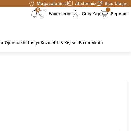
Mağazalarımız
Afişlerimiz
Bize Ulaşın
3
Favorilerim
Giriş Yap
Sepetim
arı
Oyuncak
Kırtasiye
Kozmetik & Kişisel Bakım
Moda