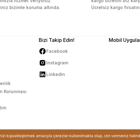
ımızla hizmet veriyoruz.
kargo ücretini biz karş
Gönder
riniz bizimle koruma altında.
Ücretsiz kargo fırsatın
Bizi Takip Edin!
Mobil Uygula
Facebook
Instagram
Linkedin
venlik
rin Korunması
tim
ikası ile korunmaktadır.
inizi kişiselleştirmek amacıyla çerezler kullanılmakta olup, izin vermeniz halin