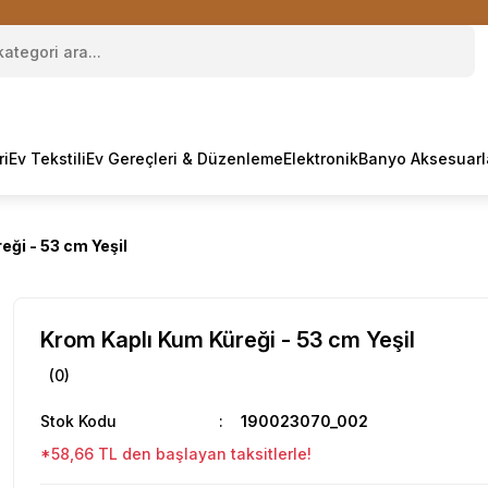
ri
Ev Tekstili
Ev Gereçleri & Düzenleme
Elektronik
Banyo Aksesuarl
ği - 53 cm Yeşil
Krom Kaplı Kum Küreği - 53 cm Yeşil
(0)
Stok Kodu
190023070_002
*58,66 TL den başlayan taksitlerle!