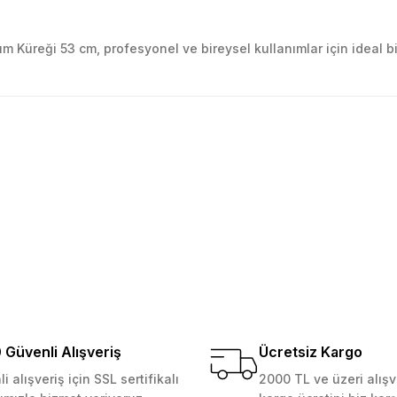
Kum Küreği 53 cm, profesyonel ve bireysel kullanımlar için ideal b
golama olsun ürün kalitesi
larda yetersiz gördüğünüz noktaları öneri formunu kullanarak tarafımıza ile
Ürün hakkında henüz soru sorulmamış.
Bu ürüne ilk yorumu siz yapın!
Yorum Yaz
Soru Sor
 Güvenilir mağaza yine alış
kemmeldi. Teşekkürler
Güvenli Alışveriş
Ücretsiz Kargo
i alışveriş için SSL sertifikalı
2000 TL ve üzeri alışv