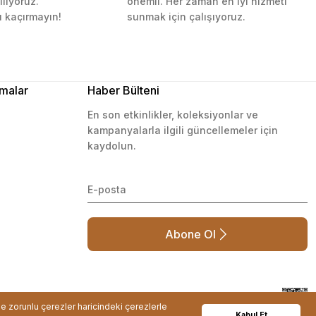
ılıyoruz.
önemli. Her zaman en iyi hizmeti
ı kaçırmayın!
sunmak için çalışıyoruz.
malar
Haber Bülteni
En son etkinlikler, koleksiyonlar ve
kampanyalarla ilgili güncellemeler için
kaydolun.
Abone Ol
de zorunlu çerezler haricindeki çerezlerle
Kabul Et