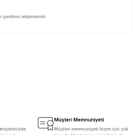
ir yardımcı ekipmandır.
tebilirsiniz.
Müşteri Memnuniyeti
erişlerinizde
Müşteri memnuniyeti bizim için çok