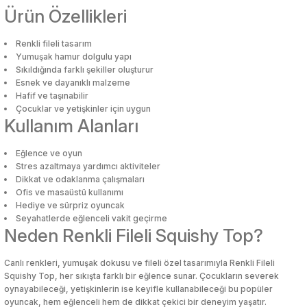
Ürün Özellikleri
i
i
Mutfak Tartıları
Poşetlik
Servis Gereçleri
Okul Çantaları
Makyaj Düzenleyici & Takı Organiz
Mutfak Tartıları
Poşetlik
Servis Gereçleri
Okul Çantaları
Makyaj Düzenleyici & Takı Organiz
Renkli fileli tasarım
bası
u
bası
u
Mutfak Zamanlayıcıları
Raflar ve Tutucular
Tabak
Oyun Hamuru
Makyaj Fırçası & Aplikatör
Mutfak Zamanlayıcıları
Raflar ve Tutucular
Tabak
Oyun Hamuru
Makyaj Fırçası & Aplikatör
Yumuşak hamur dolgulu yapı
kal Ürünler
kal Ürünler
Sıkıldığında farklı şekiller oluşturur
Esnek ve dayanıklı malzeme
an
an
Patates Ezici
Saklama Kabı
Tuzluk & Biberlik
Resim Çantası
Makyaj Süngeri
Patates Ezici
Saklama Kabı
Tuzluk & Biberlik
Resim Çantası
Makyaj Süngeri
Hafif ve taşınabilir
Çocuklar ve yetişkinler için uygun
çleri
alar
çleri
alar
Rende
Sebzelik
Yağlık & Sirkelik
Silgi
Maskara & Rimel
Rende
Sebzelik
Yağlık & Sirkelik
Silgi
Maskara & Rimel
Kullanım Alanları
Bakımı
Bakımı
Eğlence ve oyun
 Aksesuarları
lar ve Su Tabancaları
 Aksesuarları
lar ve Su Tabancaları
Salata Kurutucu
Sosluk
Yemek Takımı
Suluk, Matara, Beslenme Çantalar
Oje
Salata Kurutucu
Sosluk
Yemek Takımı
Suluk, Matara, Beslenme Çantalar
Oje
Stres azaltmaya yardımcı aktiviteler
Dikkat ve odaklanma çalışmaları
ç
uarları
ç
uarları
Sarımsak Ezici
Su Şişesi
Yumurtalık
Yapıştırıcılar
Oje Çıkarıcı & Aseton
Sarımsak Ezici
Su Şişesi
Yumurtalık
Yapıştırıcılar
Oje Çıkarıcı & Aseton
Ofis ve masaüstü kullanımı
Hediye ve sürpriz oyuncak
Seyahatlerde eğlenceli vakit geçirme
klar
klar
Süzgeç
Termos
Parlatıcı & Dolgunlaştırıcı
Süzgeç
Termos
Parlatıcı & Dolgunlaştırıcı
Neden Renkli Fileli Squishy Top?
Yağ Sıçratmaz
Torba Klipsleri
Pudra
Yağ Sıçratmaz
Torba Klipsleri
Pudra
Canlı renkleri, yumuşak dokusu ve fileli özel tasarımıyla Renkli Fileli
Squishy Top, her sıkışta farklı bir eğlence sunar. Çocukların severek
oynayabileceği, yetişkinlerin ise keyifle kullanabileceği bu popüler
klar
klar
Ruj
Ruj
oyuncak, hem eğlenceli hem de dikkat çekici bir deneyim yaşatır.