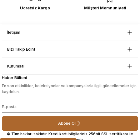
Bu ürüne benzer farklı alternatifler olmalı.
D... Ç... | 21/12/2025
Ücretsiz Kargo
Müşteri Memnuniyeti
Çok memnun kaldım . Ürünler
sağlam ve hızlı elime ulaştı.
Güvenilir mağaza yine alış veriş
İletişim
yapmayı düşünüyorum. Müşteri ile
Gönder
ilgilenilmesi mükemmeldi.
Bizi Takip Edin!
Teşekkürler
D... N... | 08/08/2024
Kurumsal
Çok güzel bir site
Haber Bülteni
En son etkinlikler, koleksiyonlar ve kampanyalarla ilgili güncellemeler için
Mustafa Orhan | 25/07/2024
kaydolun.
subelerde bulamadigini burda
bulabiliyosun bazen
L... M... | 11/10/2023
Abone Ol
© Tüm hakları saklıdır. Kredi kartı bilgileriniz 256bit SSL sertifikası ile
korunmaktadır.