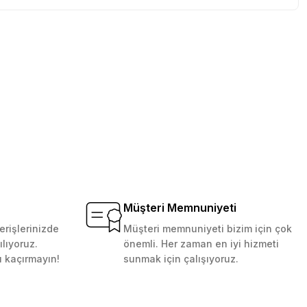
tebilirsiniz.
Müşteri Memnuniyeti
erişlerinizde
Müşteri memnuniyeti bizim için çok
ılıyoruz.
önemli. Her zaman en iyi hizmeti
ı kaçırmayın!
sunmak için çalışıyoruz.