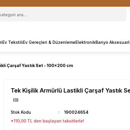
ri
Ev Tekstili
Ev Gereçleri & Düzenleme
Elektronik
Banyo Aksesuarl
tikli Çarşaf Yastık Set - 100x200 cm
Tek Kişilik Armürlü Lastikli Çarşaf Yastık 
(0)
Stok Kodu
190024654
*110,00 TL den başlayan taksitlerle!