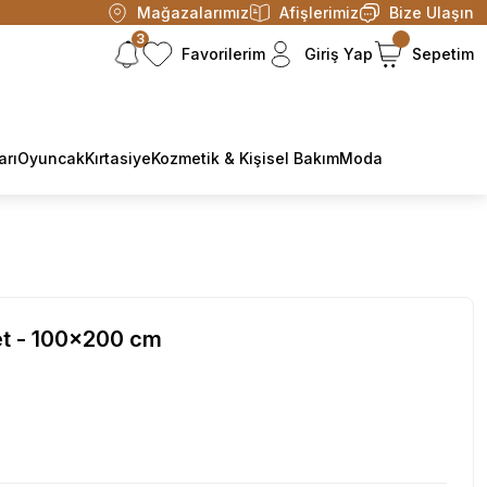
Mağazalarımız
Afişlerimiz
Bize Ulaşın
3
Favorilerim
Giriş Yap
Sepetim
arı
Oyuncak
Kırtasiye
Kozmetik & Kişisel Bakım
Moda
Set - 100x200 cm