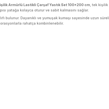
işilik Armürlü Lastikli Çarşaf Yastık Set 100x200 cm
, tek kişil
pısı yatağa kolayca oturur ve sabit kalmasını sağlar.
ık kılıfı bulunur. Dayanıklı ve yumuşak kumaşı sayesinde uzun sü
ekorasyonlarla rahatça kombinlenebilir.