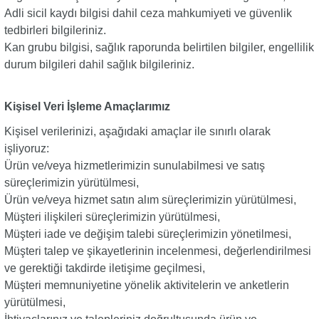
Adli sicil kaydı bilgisi dahil ceza mahkumiyeti ve güvenlik
sesuarları
sesuarları
Takma Kirpik Ürünleri
Takma Kirpik Ürünleri
tedbirleri bilgileriniz.
Kan grubu bilgisi, sağlık raporunda belirtilen bilgiler, engellilik
durum bilgileri dahil sağlık bilgileriniz.
ları
ları
aklar
aklar
Kişisel Veri İşleme Amaçlarımız
Kişisel verilerinizi, aşağıdaki amaçlar ile sınırlı olarak
ları
ları
işliyoruz:
Ürün ve/veya hizmetlerimizin sunulabilmesi ve satış
süreçlerimizin yürütülmesi,
Ürün ve/veya hizmet satın alım süreçlerimizin yürütülmesi,
Müşteri ilişkileri süreçlerimizin yürütülmesi,
Müşteri iade ve değişim talebi süreçlerimizin yönetilmesi,
Müşteri talep ve şikayetlerinin incelenmesi, değerlendirilmesi
ve gerektiği takdirde iletişime geçilmesi,
Müşteri memnuniyetine yönelik aktivitelerin ve anketlerin
yürütülmesi,