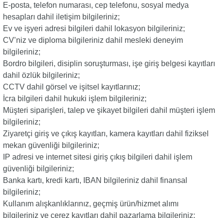
E-posta, telefon numarası, cep telefonu, sosyal medya
i
i
Mutfak Tartıları
Poşetlik
Servis Gereçleri
Okul Çantaları
Makyaj Düzenleyici & Takı Organiz
Mutfak Tartıları
Poşetlik
Servis Gereçleri
Okul Çantaları
Makyaj Düzenleyici & Takı Organiz
hesapları dahil iletişim bilgileriniz;
Ev ve işyeri adresi bilgileri dahil lokasyon bilgileriniz;
bası
u
bası
u
Mutfak Zamanlayıcıları
Raflar ve Tutucular
Tabak
Oyun Hamuru
Makyaj Fırçası & Aplikatör
Mutfak Zamanlayıcıları
Raflar ve Tutucular
Tabak
Oyun Hamuru
Makyaj Fırçası & Aplikatör
CV’niz ve diploma bilgileriniz dahil mesleki deneyim
kal Ürünler
kal Ürünler
bilgileriniz;
an
an
Patates Ezici
Saklama Kabı
Tuzluk & Biberlik
Resim Çantası
Makyaj Süngeri
Patates Ezici
Saklama Kabı
Tuzluk & Biberlik
Resim Çantası
Makyaj Süngeri
Bordro bilgileri, disiplin soruşturması, işe giriş belgesi kayıtları
dahil özlük bilgileriniz;
çleri
alar
çleri
alar
Rende
Sebzelik
Yağlık & Sirkelik
Silgi
Maskara & Rimel
Rende
Sebzelik
Yağlık & Sirkelik
Silgi
Maskara & Rimel
CCTV dahil görsel ve işitsel kayıtlarınız;
Bakımı
Bakımı
İcra bilgileri dahil hukuki işlem bilgileriniz;
Müşteri siparişleri, talep ve şikayet bilgileri dahil müşteri işlem
 Aksesuarları
lar ve Su Tabancaları
 Aksesuarları
lar ve Su Tabancaları
Salata Kurutucu
Sosluk
Yemek Takımı
Suluk, Matara, Beslenme Çantalar
Oje
Salata Kurutucu
Sosluk
Yemek Takımı
Suluk, Matara, Beslenme Çantalar
Oje
bilgileriniz;
Ziyaretçi giriş ve çıkış kayıtları, kamera kayıtları dahil fiziksel
ç
uarları
ç
uarları
Sarımsak Ezici
Su Şişesi
Yumurtalık
Yapıştırıcılar
Oje Çıkarıcı & Aseton
Sarımsak Ezici
Su Şişesi
Yumurtalık
Yapıştırıcılar
Oje Çıkarıcı & Aseton
mekan güvenliği bilgileriniz;
IP adresi ve internet sitesi giriş çıkış bilgileri dahil işlem
klar
klar
Süzgeç
Termos
Parlatıcı & Dolgunlaştırıcı
Süzgeç
Termos
Parlatıcı & Dolgunlaştırıcı
güvenliği bilgileriniz;
Banka kartı, kredi kartı, IBAN bilgileriniz dahil finansal
Yağ Sıçratmaz
Torba Klipsleri
Pudra
Yağ Sıçratmaz
Torba Klipsleri
Pudra
bilgileriniz;
Kullanım alışkanlıklarınız, geçmiş ürün/hizmet alımı
klar
klar
Ruj
Ruj
bilgileriniz ve çerez kayıtları dahil pazarlama bilgileriniz;