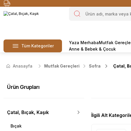
Yaza Merhaba
Mutfak Gereçle
Tüm Kategoriler
Anne & Bebek & Çocuk
Anasayfa
Mutfak Gereçleri
Sofra
Çatal, B
Ürün Grupları
Çatal, Bıçak, Kaşık
İlgili Alt Kategoril
Bıçak