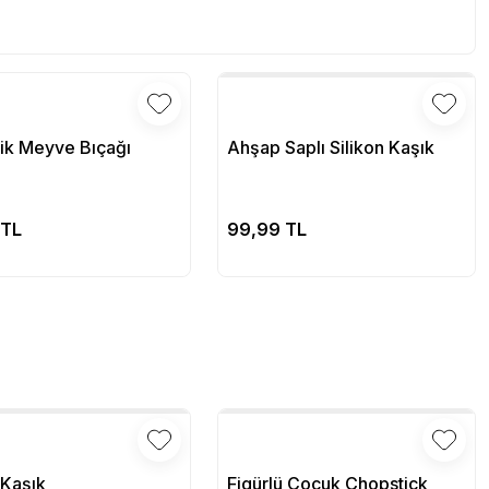
lik Meyve Bıçağı
Ahşap Saplı Silikon Kaşık
Sepete Ekle
Sepete Ekle
 TL
99,99 TL
Kaşık
Figürlü Çocuk Chopstick