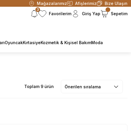
Mağazalarımız
Afişlerimiz
Bize Ulaşın
3
Favorilerim
Giriş Yap
Sepetim
arı
Oyuncak
Kırtasiye
Kozmetik & Kişisel Bakım
Moda
Toplam 9 ürün