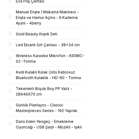
Eva Plaj Çantası
Manuel Erişte / Makarna Makinesi -
Erişte ve Hamur Açma - 9 Kademe
Ayarlı - 4berry
Gold Beauty Kirpik Seti
Led Ekranlı Sırt Çantası - 38x34 cm
Wıreless Karaoke Mikrofon - KIDMIC-
02 -Torima
Kedi Kulaklı Kulak Üstü Kablosuz
Bluetooth Kulaklık - HD-90 - Torima
Tekerlekli Büyük Boy PP Valiz -
28X46X70 cm
Günlük Planlayıcı - Classic
Masterpieces Series - 192 Yaprak
Dans Eden Yengeç - Emekleme
Oyuncağı - USB Şarjlı - Müzikli - Işıklı