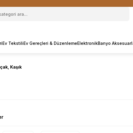
ri
Ev Tekstili
Ev Gereçleri & Düzenleme
Elektronik
Banyo Aksesuarl
ıçak, Kaşık
er