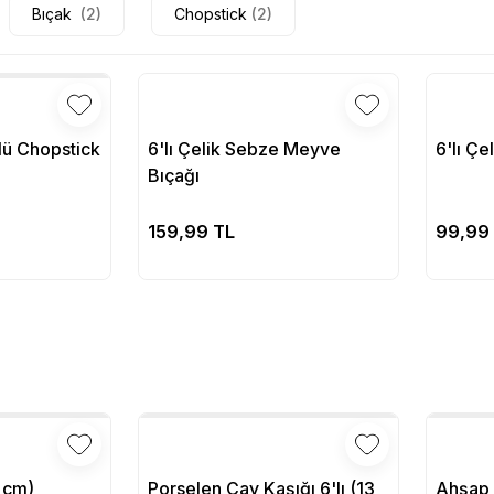
Bıçak
(2)
Chopstick
(2)
rlü Chopstick
6'lı Çelik Sebze Meyve
6'lı Çe
Bıçağı
pete Ekle
Sepete Ekle
159,99 TL
99,99
 cm)
Porselen Çay Kaşığı 6'lı (13
Ahşap 