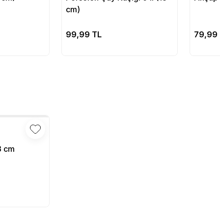
cm)
pete Ekle
Sepete Ekle
99,99 TL
79,99
3 cm
pete Ekle