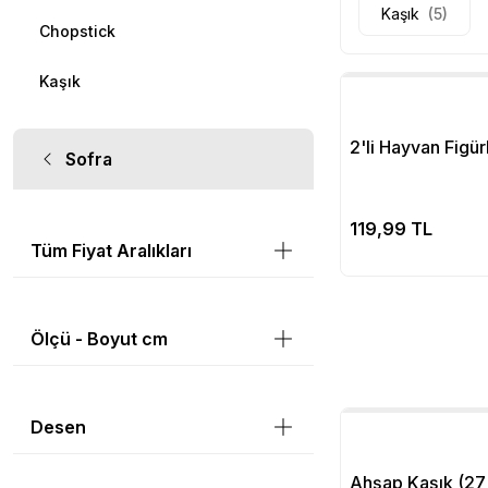
Kaşık
(5)
Chopstick
Kaşık
2'li Hayvan Figü
Sofra
Se
119,99 TL
Tüm Fiyat Aralıkları
Ölçü - Boyut cm
Desen
Ahşap Kaşık (27