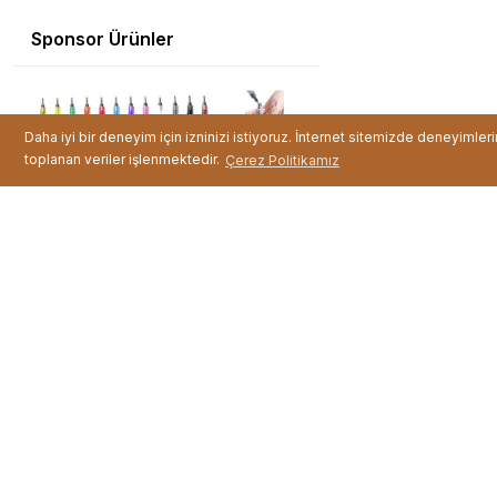
Sponsor Ürünler
Daha iyi bir deneyim için izninizi istiyoruz. İnternet sitemizde deneyimler
toplanan veriler işlenmektedir.
Çerez Politikamız
12'li Tırnak Boya Ka ...
Fiyat :
499,99 TL