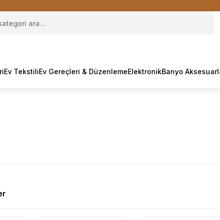
ri
Ev Tekstili
Ev Gereçleri & Düzenleme
Elektronik
Banyo Aksesuarl
er