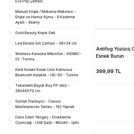
Eva Plaj Çantası
Manuel Erişte / Makarna Makinesi -
Erişte ve Hamur Açma - 9 Kademe
Ayarlı - 4berry
Gold Beauty Kirpik Seti
Led Ekranlı Sırt Çantası - 38x34 cm
Antifog Yüzücü 
Wıreless Karaoke Mikrofon - KIDMIC-
Esnek Burun
02 -Torima
Kedi Kulaklı Kulak Üstü Kablosuz
Se
399,99 TL
Bluetooth Kulaklık - HD-90 - Torima
Tekerlekli Büyük Boy PP Valiz -
28X46X70 cm
Günlük Planlayıcı - Classic
Masterpieces Series - 192 Yaprak
Dans Eden Yengeç - Emekleme
Oyuncağı - USB Şarjlı - Müzikli - Işıklı