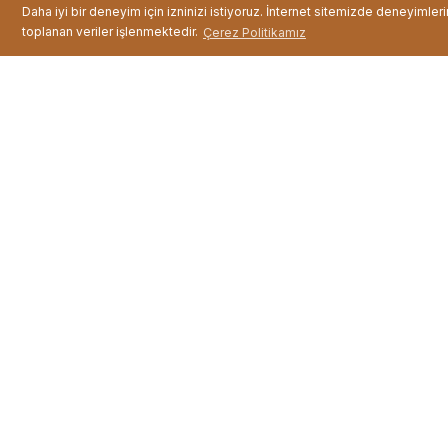
Daha iyi bir deneyim için izninizi istiyoruz. İnternet sitemizde deneyimler
toplanan veriler işlenmektedir.
Çerez Politikamız
Ahşap Ayaklı Sunum M ...
Fiyat :
399,99 TL
Hızlı Teslimat
%100 
Alışveriş deneyiminiz için en iyi
Güvenl