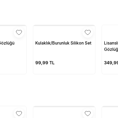
Gözlüğü
Kulaklık/Burunluk Silikon Set
Lisans
Gözlüğ
pete Ekle
Sepete Ekle
99,99 TL
349,9