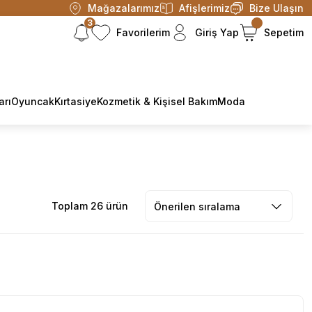
Mağazalarımız
Afişlerimiz
Bize Ulaşın
3
Favorilerim
Giriş Yap
Sepetim
arı
Oyuncak
Kırtasiye
Kozmetik & Kişisel Bakım
Moda
Toplam 26 ürün