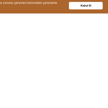
de zorunlu çerezler haricindeki çerezlerle
Kabul Et
Müşteri Memnuniyeti
erişlerinizde
Müşteri memnuniyeti bizim için çok