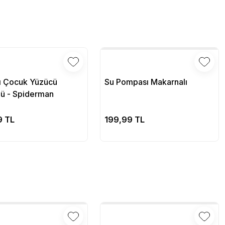
lı Çocuk Yüzücü
Su Pompası Makarnalı
ü - Spiderman
Sepete Ekle
Sepete Ekle
9 TL
199,99 TL