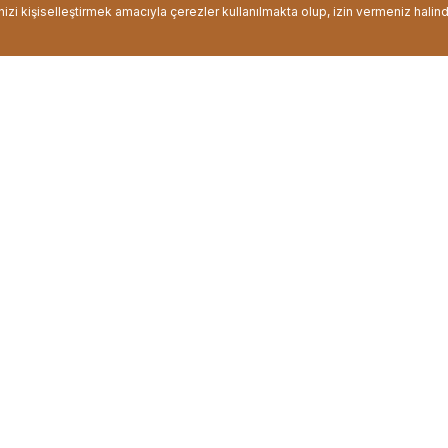
inizi kişiselleştirmek amacıyla çerezler kullanılmakta olup, izin vermeniz halin
Güvenli Alışveriş
Ücretsiz Kargo
i alışveriş için SSL sertifikalı
2000 TL ve üzeri alışv