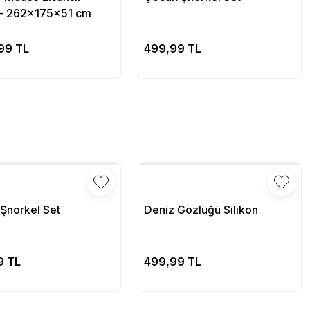
- 262x175x51 cm
Sepete Ekle
Sepete Ekle
99 TL
499,99 TL
Şnorkel Set
Deniz Gözlüğü Silikon
Sepete Ekle
Sepete Ekle
9 TL
499,99 TL