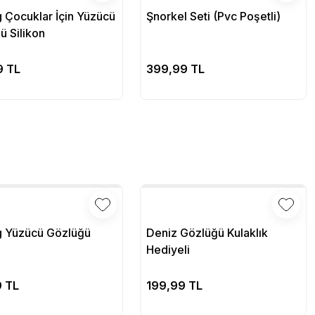
g Çocuklar İçin Yüzücü
Şnorkel Seti (Pvc Poşetli)
ü Silikon
Sepete Ekle
Sepete Ekle
9 TL
399,99 TL
g Yüzücü Gözlüğü
Deniz Gözlüğü Kulaklık
Hediyeli
Sepete Ekle
Sepete Ekle
9 TL
199,99 TL