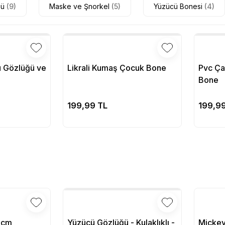
ğü
(9)
Maske ve Şnorkel
(5)
Yüzücü Bonesi
(4)
 Gözlüğü ve
Likrali Kumaş Çocuk Bone
Pvc Çan
Bone
pete Ekle
Sepete Ekle
199,99 TL
199,9
1 cm
Yüzücü Gözlüğü - Kulaklıklı -
Mickey