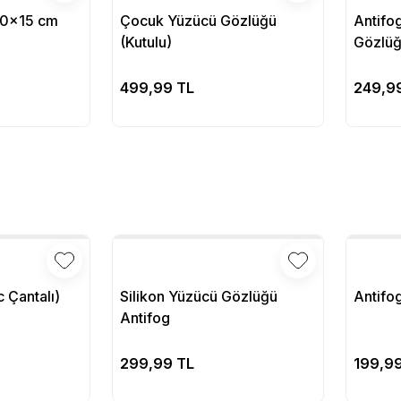
 30x15 cm
Çocuk Yüzücü Gözlüğü
Antifo
(Kutulu)
Gözlüğ
pete Ekle
Sepete Ekle
499,99 TL
249,9
 Çantalı)
Silikon Yüzücü Gözlüğü
Antifo
Antifog
pete Ekle
Sepete Ekle
299,99 TL
199,9