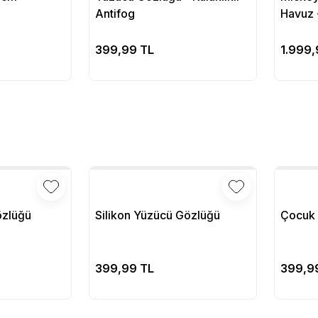
Antifog
Havuz 
pete Ekle
Sepete Ekle
399,99 TL
1.999,
özlüğü
Silikon Yüzücü Gözlüğü
Çocuk 
pete Ekle
Sepete Ekle
399,99 TL
399,9