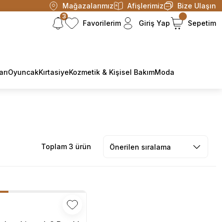
Mağazalarımız
Afişlerimiz
Bize Ulaşın
3
Favorilerim
Giriş Yap
Sepetim
arı
Oyuncak
Kırtasiye
Kozmetik & Kişisel Bakım
Moda
Toplam 3 ürün