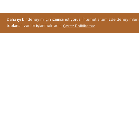
Daha iyi bir deneyim için izninizi istiyoruz. İnternet sitemizde deneyimler
Şarjlı Su Pompası
toplanan veriler işlenmektedir.
Çerez Politikamız
Fiyat :
199,99 TL
Çift Kişilik Nevresi ...
Fiyat :
799,99 TL