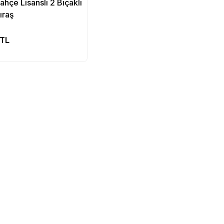
hçe Lisanslı 2 Bıçaklı
ıraş
Sepete Ekle
 TL