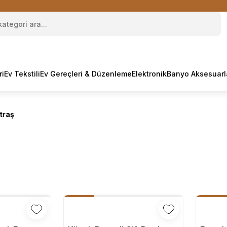
ri
Ev Tekstili
Ev Gereçleri & Düzenleme
Elektronik
Banyo Aksesuarl
traş