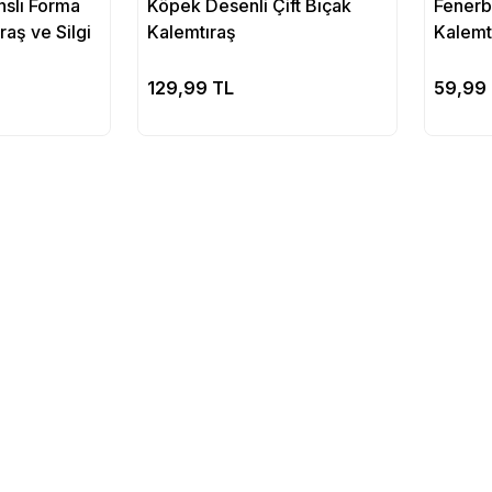
nslı Forma
Köpek Desenli Çift Bıçak
Fenerba
raş ve Silgi
Kalemtıraş
Kalemt
pete Ekle
Sepete Ekle
129,99 TL
59,99