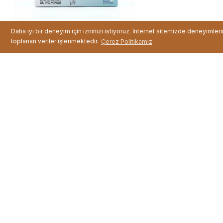
Daha iyi bir deneyim için izninizi istiyoruz. İnternet sitemizde deneyimler
toplanan veriler işlenmektedir.
Çerez Politikamız
Şarjlı Su Pompası
Fiyat :
199,99 TL
Çift Kişilik Nevresi ...
Fiyat :
799,99 TL