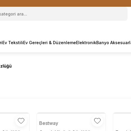
ri
Ev Tekstili
Ev Gereçleri & Düzenleme
Elektronik
Banyo Aksesuarl
zlüğü
Bestway