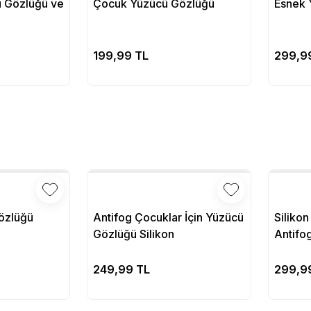
 Gözlüğü ve
Çocuk Yüzücü Gözlüğü
Esnek 
pete Ekle
Sepete Ekle
199,99 TL
299,9
özlüğü
Antifog Çocuklar İçin Yüzücü
Siliko
Gözlüğü Silikon
Antifo
pete Ekle
Sepete Ekle
249,99 TL
299,9