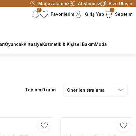
Mağazalarımız
Afişlerimiz
Bize Ulaşın
3
Favorilerim
Giriş Yap
Sepetim
arı
Oyuncak
Kırtasiye
Kozmetik & Kişisel Bakım
Moda
Toplam 9 ürün