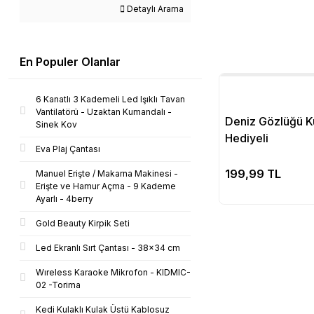
Detaylı Arama
En Populer Olanlar
6 Kanatlı 3 Kademeli Led Işıklı Tavan
Vantilatörü - Uzaktan Kumandalı -
Deniz Gözlüğü Ku
Sinek Kov
Hediyeli
Eva Plaj Çantası
Se
199,99 TL
Manuel Erişte / Makarna Makinesi -
Erişte ve Hamur Açma - 9 Kademe
Ayarlı - 4berry
Gold Beauty Kirpik Seti
Led Ekranlı Sırt Çantası - 38x34 cm
Wıreless Karaoke Mikrofon - KIDMIC-
02 -Torima
Kedi Kulaklı Kulak Üstü Kablosuz