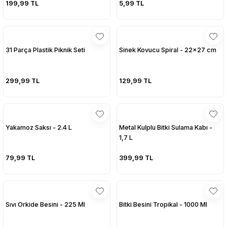
199,99 TL
5,99 TL
sesuarları
sesuarları
Takma Kirpik Ürünleri
Takma Kirpik Ürünleri
ları
ları
31 Parça Plastik Piknik Seti
Sinek Kovucu Spiral - 22x27 cm
aklar
aklar
299,99 TL
129,99 TL
ları
ları
Yakamoz Saksı - 2.4 L
Metal Kulplu Bitki Sulama Kabı -
1,7 L
79,99 TL
399,99 TL
Sıvı Orkide Besini - 225 Ml
Bitki Besini Tropikal - 1000 Ml