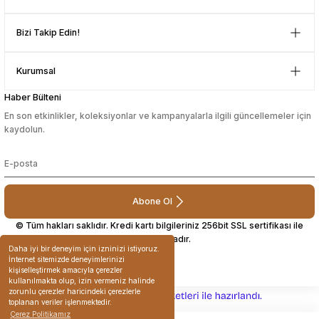
sesuarları
sesuarları
Takma Kirpik Ürünleri
Takma Kirpik Ürünleri
Bizi Takip Edin!
ları
ları
Kurumsal
Haber Bülteni
aklar
aklar
En son etkinlikler, koleksiyonlar ve kampanyalarla ilgili güncellemeler için
kaydolun.
ları
ları
Abone Ol
© Tüm hakları saklıdır. Kredi kartı bilgileriniz 256bit SSL sertifikası ile
korunmaktadır.
Daha iyi bir deneyim için izninizi istiyoruz.
İnternet sitemizde deneyimlerinizi
kişiselleştirmek amacıyla çerezler
kullanılmakta olup, izin vermeniz halinde
zorunlu çerezler haricindeki çerezlerle
ideasoft
ile
e-
toplanan veriler işlenmektedir.
hazırlandı.
ticaret
Çerez Politikamız
paketleri