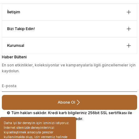
İletişim
Bizi Takip Edin!
Kurumsal
Haber Bülteni
En son etkinlikler, koleksiyonlar ve kampanyalarla ilgili güncellemeler için
kaydolun.
Abone Ol
© Tüm hakları saklıdır. Kredi kartı bilgileriniz 256bit SSL sertifikası ile
korunmaktadır.
Daha iyi bir deneyim için izninizi istiyoruz.
İnternet sitemizde deneyimlerinizi
kişiselleştirmek amacıyla çerezler
kullanılmakta olup, izin vermeniz halinde