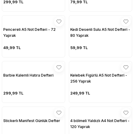
299,99 TL
79,99 TL
sesuarları
sesuarları
Takma Kirpik Ürünleri
Takma Kirpik Ürünleri
ları
ları
Pencereli A5 Not Defteri - 72
Kedi Desenli Sulu A5 Not Defteri -
Yaprak
80 Yaprak
aklar
aklar
49,99 TL
59,99 TL
ları
ları
Barbie Kalemli Hatıra Defteri
Kelebek Figürlü A5 Not Defteri -
256 Yaprak
299,99 TL
249,99 TL
Stickerlı Manifest Günlük Defter
4 bölmeli Yaldızlı A4 Not Defteri -
120 Yaprak