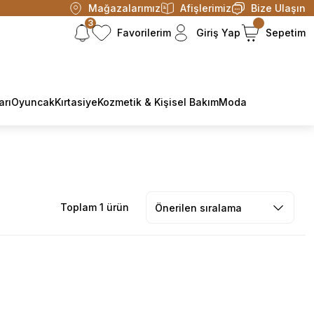
Mağazalarımız
Afişlerimiz
Bize Ulaşın
3
Favorilerim
Giriş Yap
Sepetim
arı
Oyuncak
Kırtasiye
Kozmetik & Kişisel Bakım
Moda
Toplam 1 ürün