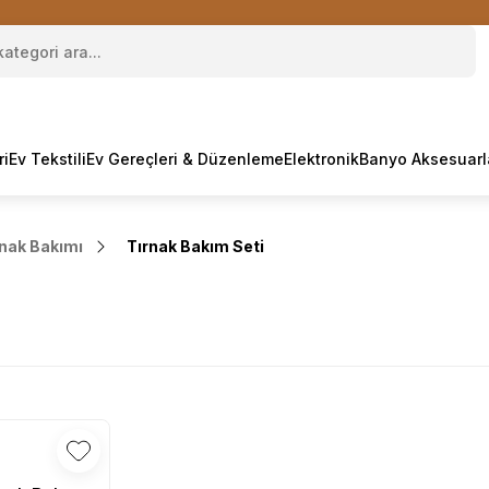
ri
Ev Tekstili
Ev Gereçleri & Düzenleme
Elektronik
Banyo Aksesuarl
rnak Bakımı
Tırnak Bakım Seti