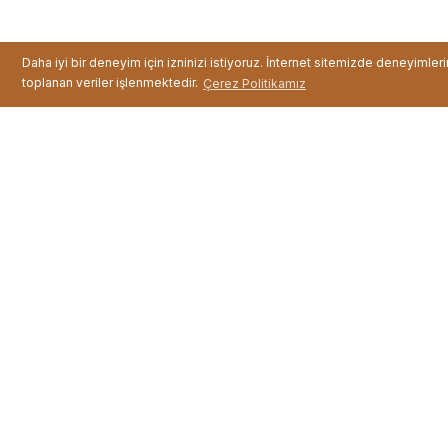
Daha iyi bir deneyim için izninizi istiyoruz. İnternet sitemizde deneyimler
toplanan veriler işlenmektedir.
Çerez Politikamız
Şarjlı Su Pompası
Fiyat :
199,99 TL