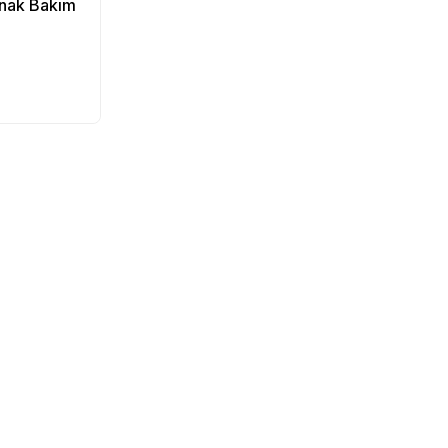
rnak Bakım
pete Ekle