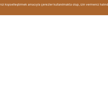
inizi kişiselleştirmek amacıyla çerezler kullanılmakta olup, izin vermeniz halin
 ...
Ahşap Ayaklı Sunum M ...
Pipetli Cam Ay
L
Fiyat :
399,99 TL
Fiyat :
199
Güvenli Alışveriş
Ücretsiz Kargo
i alışveriş için SSL sertifikalı
2000 TL ve üzeri alışv