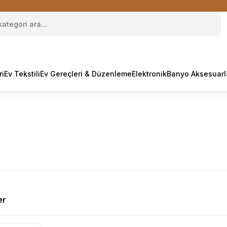
ri
Ev Tekstili
Ev Gereçleri & Düzenleme
Elektronik
Banyo Aksesuarl
er