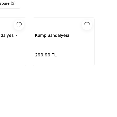
Tabure
(2)
alyesi -
Kamp Sandalyesi
pete Ekle
Sepete Ekle
299,99 TL