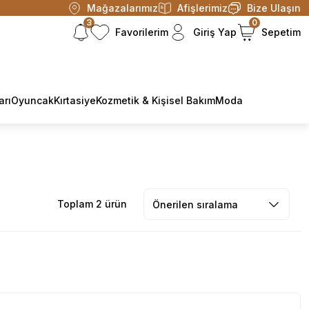
Mağazalarımız
Afişlerimiz
Bize Ulaşın
3
0
Favorilerim
Giriş Yap
Sepetim
arı
Oyuncak
Kırtasiye
Kozmetik & Kişisel Bakım
Moda
Toplam 2 ürün