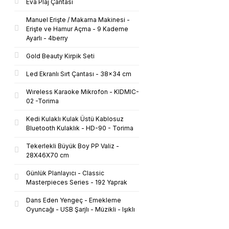
Eva Plaj Çantası
Manuel Erişte / Makarna Makinesi -
Erişte ve Hamur Açma - 9 Kademe
Ayarlı - 4berry
Gold Beauty Kirpik Seti
Led Ekranlı Sırt Çantası - 38x34 cm
Wıreless Karaoke Mikrofon - KIDMIC-
02 -Torima
Kedi Kulaklı Kulak Üstü Kablosuz
Bluetooth Kulaklık - HD-90 - Torima
Tekerlekli Büyük Boy PP Valiz -
28X46X70 cm
Günlük Planlayıcı - Classic
Masterpieces Series - 192 Yaprak
Dans Eden Yengeç - Emekleme
Oyuncağı - USB Şarjlı - Müzikli - Işıklı