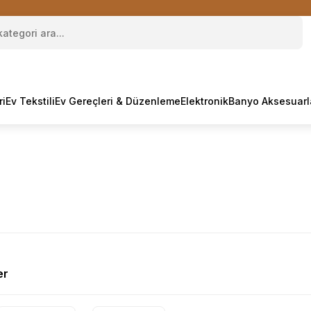
ri
Ev Tekstili
Ev Gereçleri & Düzenleme
Elektronik
Banyo Aksesuarl
er