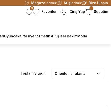
Mağazalarımız
Afişlerimiz
Bize Ulaşın
3
Favorilerim
Giriş Yap
Sepetim
arı
Oyuncak
Kırtasiye
Kozmetik & Kişisel Bakım
Moda
Toplam 3 ürün