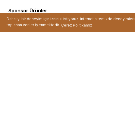
Sponsor Ürünler
Daha iyi bir deneyim için izninizi istiyoruz. İnternet sitemizde deneyimler
toplanan veriler işlenmektedir.
Çerez Politikamız
12'li Tırnak Boya Ka ...
Fiyat :
499,99 TL