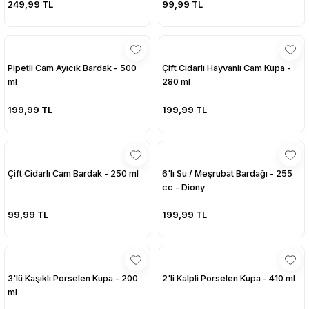
249,99 TL
99,99 TL
sesuarları
sesuarları
Takma Kirpik Ürünleri
Takma Kirpik Ürünleri
ları
ları
Pipetli Cam Ayıcık Bardak - 500
Çift Cidarlı Hayvanlı Cam Kupa -
ml
280 ml
aklar
aklar
199,99 TL
199,99 TL
ları
ları
Çift Cidarlı Cam Bardak - 250 ml
6'lı Su / Meşrubat Bardağı - 255
cc - Diony
99,99 TL
199,99 TL
3'lü Kaşıklı Porselen Kupa - 200
2'li Kalpli Porselen Kupa - 410 ml
ml