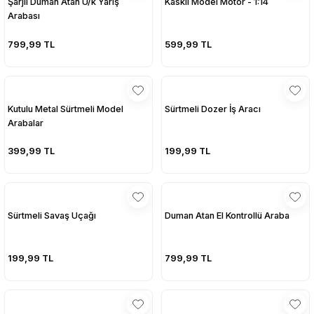
Şarjlı Duman Atan U/k Yarış
Kasklı Model Motor - 1:14
Arabası
sesuarları
sesuarları
Takma Kirpik Ürünleri
Takma Kirpik Ürünleri
799,99 TL
599,99 TL
ları
ları
aklar
aklar
Kutulu Metal Sürtmeli Model
Sürtmeli Dozer İş Aracı
Arabalar
ları
ları
399,99 TL
199,99 TL
Sürtmeli Savaş Uçağı
Duman Atan El Kontrollü Araba
199,99 TL
799,99 TL