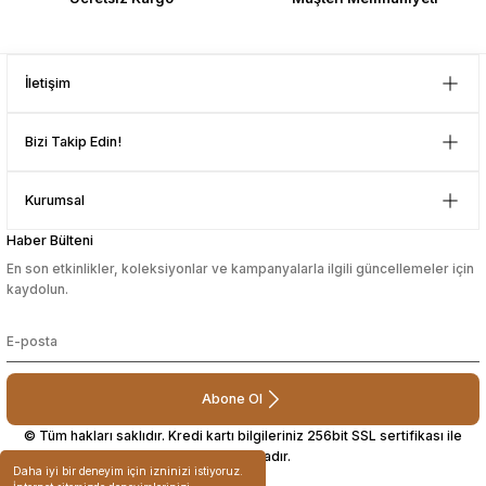
İletişim
Bizi Takip Edin!
Kurumsal
Haber Bülteni
En son etkinlikler, koleksiyonlar ve kampanyalarla ilgili güncellemeler için
kaydolun.
Abone Ol
© Tüm hakları saklıdır. Kredi kartı bilgileriniz 256bit SSL sertifikası ile
korunmaktadır.
Daha iyi bir deneyim için izninizi istiyoruz.