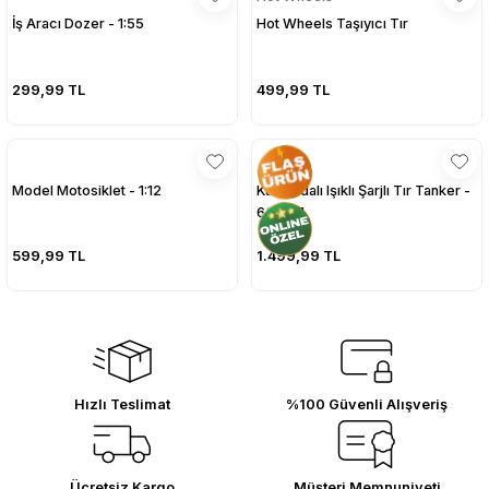
İş Aracı Dozer - 1:55
Hot Wheels Taşıyıcı Tır
299,99 TL
499,99 TL
Model Motosiklet - 1:12
Kumandalı Işıklı Şarjlı Tır Tanker -
639A-1
599,99 TL
1.499,99 TL
Hızlı Teslimat
%100 Güvenli Alışveriş
Ücretsiz Kargo
Müşteri Memnuniyeti