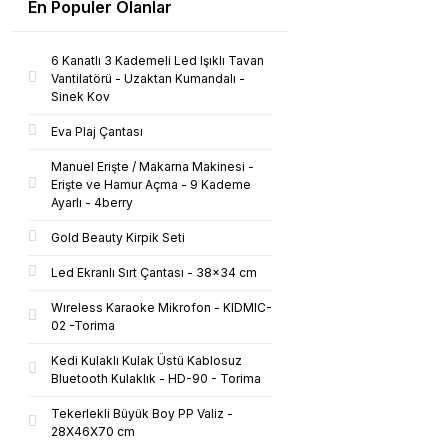
En Populer Olanlar
6 Kanatlı 3 Kademeli Led Işıklı Tavan
Vantilatörü - Uzaktan Kumandalı -
Sinek Kov
Eva Plaj Çantası
Manuel Erişte / Makarna Makinesi -
Erişte ve Hamur Açma - 9 Kademe
Ayarlı - 4berry
Gold Beauty Kirpik Seti
Led Ekranlı Sırt Çantası - 38x34 cm
Wıreless Karaoke Mikrofon - KIDMIC-
02 -Torima
Kedi Kulaklı Kulak Üstü Kablosuz
Bluetooth Kulaklık - HD-90 - Torima
Tekerlekli Büyük Boy PP Valiz -
28X46X70 cm