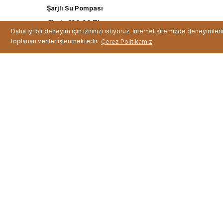
Şarjlı Su Pompası
Fiyat :
199,99 TL
Daha iyi bir deneyim için izninizi istiyoruz. İnternet sitemizde deneyimler
toplanan veriler işlenmektedir.
Çerez Politikamız
Çift Kişilik Nevresi ...
Fiyat :
799,99 TL