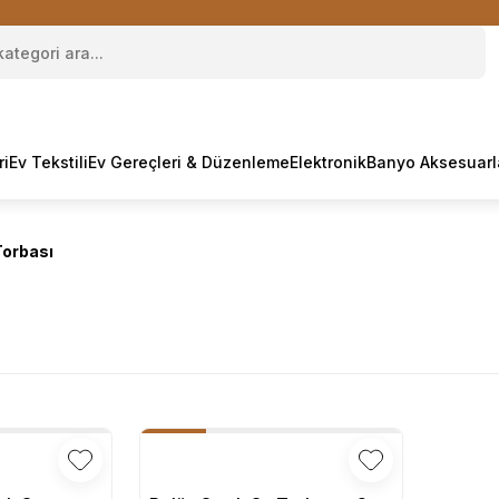
ri
Ev Tekstili
Ev Gereçleri & Düzenleme
Elektronik
Banyo Aksesuarl
Torbası