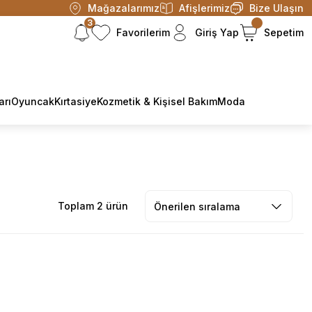
Mağazalarımız
Afişlerimiz
Bize Ulaşın
3
Favorilerim
Giriş Yap
Sepetim
arı
Oyuncak
Kırtasiye
Kozmetik & Kişisel Bakım
Moda
Toplam 2 ürün