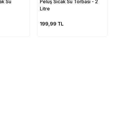
cak Su
Pelüş Sıcak Su Torbası - 2
Litre
pete Ekle
Sepete Ekle
199,99 TL