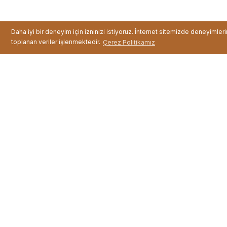
Daha iyi bir deneyim için izninizi istiyoruz. İnternet sitemizde deneyimler
toplanan veriler işlenmektedir.
Çerez Politikamız
Oral White Professio ...
Fiyat :
1.799,00 TL