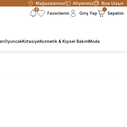
Mağazalarımız
Afişlerimiz
Bize Ulaşın
3
Favorilerim
Giriş Yap
Sepetim
arı
Oyuncak
Kırtasiye
Kozmetik & Kişisel Bakım
Moda