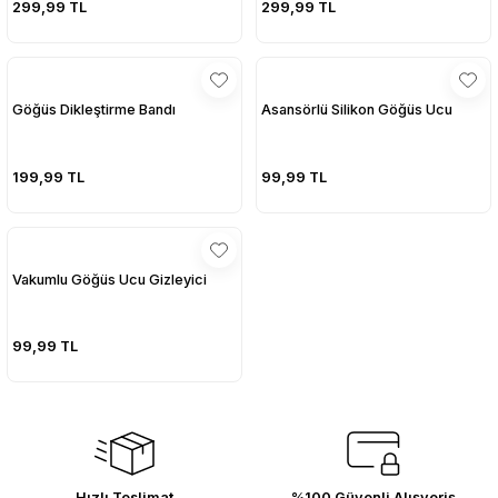
299,99 TL
299,99 TL
sesuarları
sesuarları
Takma Kirpik Ürünleri
Takma Kirpik Ürünleri
ları
ları
Göğüs Dikleştirme Bandı
Asansörlü Silikon Göğüs Ucu
aklar
aklar
199,99 TL
99,99 TL
ları
ları
Vakumlu Göğüs Ucu Gizleyici
99,99 TL
Hızlı Teslimat
%100 Güvenli Alışveriş