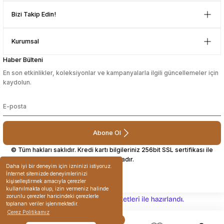
D... N... | 08/08/2024
Bizi Takip Edin!
sesuarları
sesuarları
Takma Kirpik Ürünleri
Takma Kirpik Ürünleri
Çok güzel bir site
Kurumsal
ları
ları
Mustafa Orhan | 25/07/2024
Haber Bülteni
aklar
aklar
En son etkinlikler, koleksiyonlar ve kampanyalarla ilgili güncellemeler için
subelerde bulamadigini burda
kaydolun.
bulabiliyosun bazen
ları
ları
L... M... | 11/10/2023
Abone Ol
Deneyimini Paylaş
© Tüm hakları saklıdır. Kredi kartı bilgileriniz 256bit SSL sertifikası ile
korunmaktadır.
Daha iyi bir deneyim için izninizi istiyoruz.
İnternet sitemizde deneyimlerinizi
kişiselleştirmek amacıyla çerezler
kullanılmakta olup, izin vermeniz halinde
zorunlu çerezler haricindeki çerezlerle
ideasoft
ile
e-
toplanan veriler işlenmektedir.
hazırlandı.
ticaret
Çerez Politikamız
paketleri