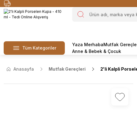
Yaza Merhaba
Mutfak Gereçle
Tüm Kategoriler
Anne & Bebek & Çocuk
Anasayfa
Mutfak Gereçleri
2'li Kalpli Porse