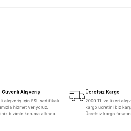
golama olsun ürün kalitesi
larda yetersiz gördüğünüz noktaları öneri formunu kullanarak tarafımıza ile
Ürün hakkında henüz soru sorulmamış.
Bu ürüne ilk yorumu siz yapın!
Yorum Yaz
Soru Sor
 Güvenilir mağaza yine alış
kemmeldi. Teşekkürler
Güvenli Alışveriş
Ücretsiz Kargo
i alışveriş için SSL sertifikalı
2000 TL ve üzeri alışv
ımızla hizmet veriyoruz.
kargo ücretini biz karş
Gönder
riniz bizimle koruma altında.
Ücretsiz kargo fırsatın