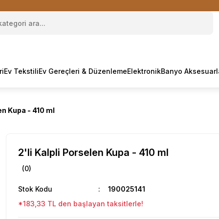
ri
Ev Tekstili
Ev Gereçleri & Düzenleme
Elektronik
Banyo Aksesuarl
len Kupa - 410 ml
2'li Kalpli Porselen Kupa - 410 ml
(0)
Stok Kodu
190025141
*183,33 TL den başlayan taksitlerle!