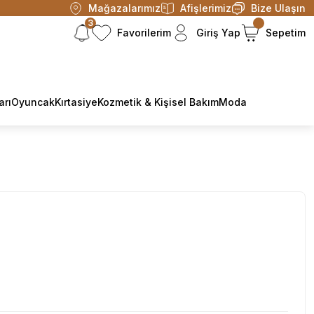
Mağazalarımız
Afişlerimiz
Bize Ulaşın
3
Favorilerim
Giriş Yap
Sepetim
arı
Oyuncak
Kırtasiye
Kozmetik & Kişisel Bakım
Moda