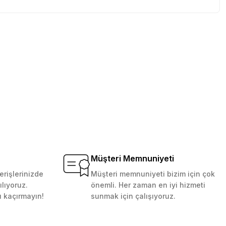
tebilirsiniz.
Müşteri Memnuniyeti
erişlerinizde
Müşteri memnuniyeti bizim için çok
ılıyoruz.
önemli. Her zaman en iyi hizmeti
ı kaçırmayın!
sunmak için çalışıyoruz.