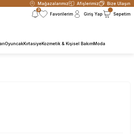
Mağazalarımız
Afişlerimiz
Bize Ulaşın
3
Favorilerim
Giriş Yap
Sepetim
arı
Oyuncak
Kırtasiye
Kozmetik & Kişisel Bakım
Moda