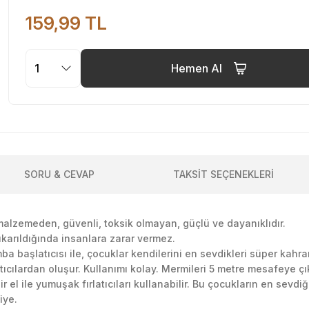
159,99 TL
Hemen Al
SORU & CEVAP
TAKSİT SEÇENEKLERİ
malzemeden, güvenli, toksik olmayan, güçlü ve dayanıklıdır.
ıkarıldığında insanlara zarar vermez.
başlatıcısı ile, çocuklar kendilerini en sevdikleri süper kahra
atıcılardan oluşur. Kullanımı kolay. Mermileri 5 metre mesafeye çık
r el ile yumuşak fırlatıcıları kullanabilir. Bu çocukların en sevdi
iye.