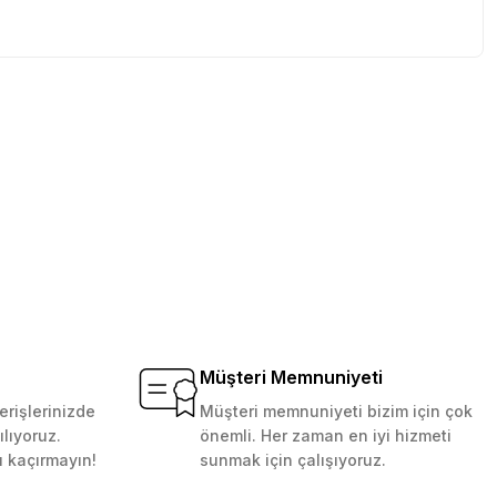
tebilirsiniz.
Müşteri Memnuniyeti
erişlerinizde
Müşteri memnuniyeti bizim için çok
ılıyoruz.
önemli. Her zaman en iyi hizmeti
ı kaçırmayın!
sunmak için çalışıyoruz.