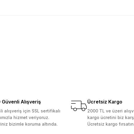
golama olsun ürün kalitesi
larda yetersiz gördüğünüz noktaları öneri formunu kullanarak tarafımıza ile
Ürün hakkında henüz soru sorulmamış.
Bu ürüne ilk yorumu siz yapın!
Yorum Yaz
Soru Sor
 Güvenilir mağaza yine alış
kemmeldi. Teşekkürler
Güvenli Alışveriş
Ücretsiz Kargo
i alışveriş için SSL sertifikalı
2000 TL ve üzeri alışv
ımızla hizmet veriyoruz.
kargo ücretini biz karş
Gönder
riniz bizimle koruma altında.
Ücretsiz kargo fırsatın