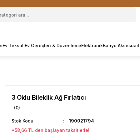
ri
Ev Tekstili
Ev Gereçleri & Düzenleme
Elektronik
Banyo Aksesuarl
3 Oklu Bileklik Ağ Fırlatıcı
(0)
Stok Kodu
190021794
*58,66 TL den başlayan taksitlerle!