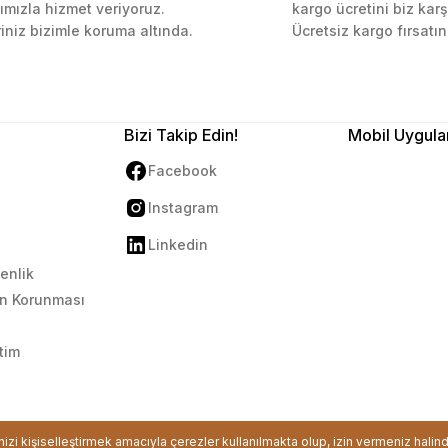
ımızla hizmet veriyoruz.
kargo ücretini biz karş
riniz bizimle koruma altında.
Ücretsiz kargo fırsatın
Bizi Takip Edin!
Mobil Uygula
Facebook
Instagram
Linkedin
venlik
rin Korunması
tim
ikası ile korunmaktadır.
inizi kişiselleştirmek amacıyla çerezler kullanılmakta olup, izin vermeniz halin