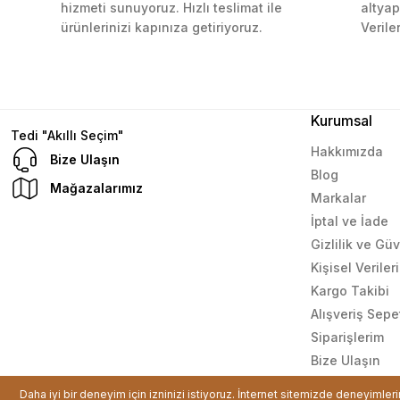
hizmeti sunuyoruz. Hızlı teslimat ile
altyap
L... M... | 11/10/2023
ürünlerinizi kapınıza getiriyoruz.
Verile
Deneyimini Paylaş
Kurumsal
Tedi "Akıllı Seçim"
Hakkımızda
Bize Ulaşın
Blog
Mağazalarımız
Markalar
İptal ve İade
Gizlilik ve Gü
Kişisel Verile
Kargo Takibi
Alışveriş Sepe
Siparişlerim
Bize Ulaşın
© Tüm hakları saklıdır. Kredi kartı bilgileriniz 256bit SSL sertif
Daha iyi bir deneyim için izninizi istiyoruz. İnternet sitemizde deneyimler