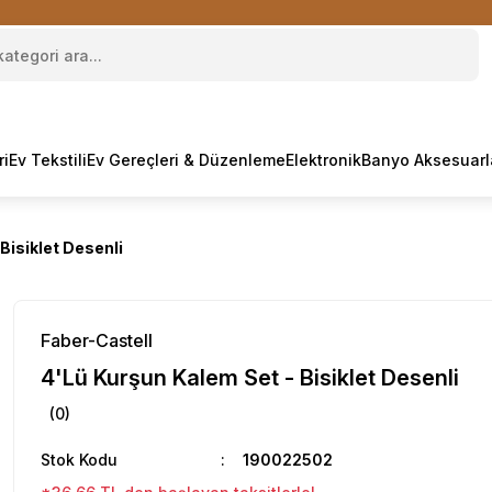
ri
Ev Tekstili
Ev Gereçleri & Düzenleme
Elektronik
Banyo Aksesuarl
Bisiklet Desenli
Faber-Castell
4'Lü Kurşun Kalem Set - Bisiklet Desenli
(0)
Stok Kodu
190022502