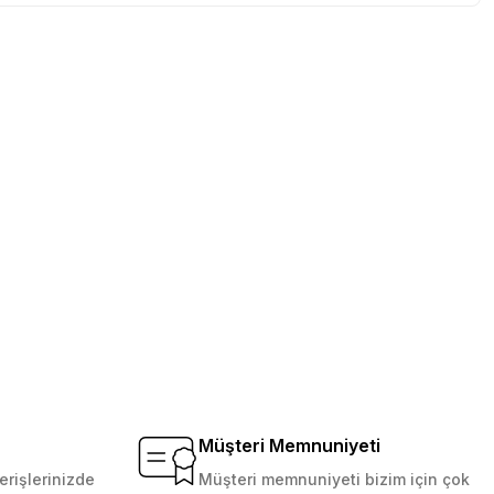
tebilirsiniz.
Müşteri Memnuniyeti
erişlerinizde
Müşteri memnuniyeti bizim için çok