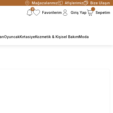
Mağazalarımız
Afişlerimiz
Bize Ulaşın
3
Favorilerim
Giriş Yap
Sepetim
arı
Oyuncak
Kırtasiye
Kozmetik & Kişisel Bakım
Moda