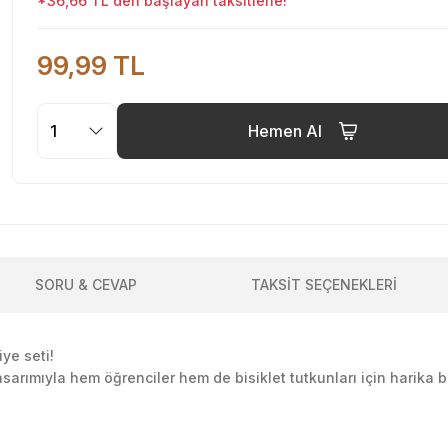
*36,66 TL den başlayan taksitlerle!
99,99 TL
Hemen Al
SORU & CEVAP
TAKSİT SEÇENEKLERİ
iye seti!
sarımıyla hem öğrenciler hem de bisiklet tutkunları için harika bir