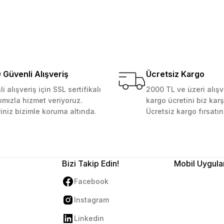
 Güvenilir mağaza yine alış
kemmeldi. Teşekkürler
Güvenli Alışveriş
Ücretsiz Kargo
i alışveriş için SSL sertifikalı
2000 TL ve üzeri alışv
ımızla hizmet veriyoruz.
kargo ücretini biz karş
Gönder
riniz bizimle koruma altında.
Ücretsiz kargo fırsatın
Bizi Takip Edin!
Mobil Uygula
Facebook
Instagram
Linkedin