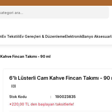
ri
Ev Tekstili
Ev Gereçleri & Düzenleme
Elektronik
Banyo Aksesuarl
m Kahve Fincan Takımı - 90 ml
6'lı Lüsterli Cam Kahve Fincan Takımı - 90
(0)
Stok Kodu
190023835
*220,00 TL den başlayan taksitlerle!