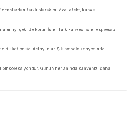
m fincanlardan farklı olarak bu özel efekt, kahve
 en iyi şekilde korur. İster Türk kahvesi ister espresso
en dikkat çekici detayı olur. Şık ambalajı sayesinde
özel bir koleksiyondur. Günün her anında kahvenizi daha
tebilirsiniz.