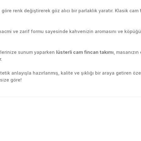
a göre renk değiştirerek göz alıcı bir parlaklık yaratır. Klasik ca
hacmi ve zarif formu sayesinde kahvenizin aromasını ve köpüğünü
irlerinize sunum yaparken
lüsterli cam fincan takımı
, masanızın 
r.
tetik anlayışla hazırlanmış, kalite ve şıklığı bir araya getiren 
 size göre!
golama olsun ürün kalitesi
larda yetersiz gördüğünüz noktaları öneri formunu kullanarak tarafımıza ile
Ürün hakkında henüz soru sorulmamış.
Bu ürüne ilk yorumu siz yapın!
Yorum Yaz
Soru Sor