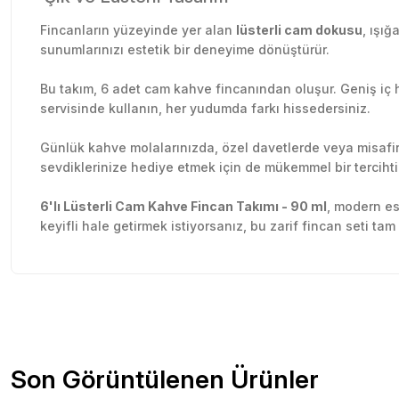
Fincanların yüzeyinde yer alan
lüsterli cam dokusu
, ışığ
sunumlarınızı estetik bir deneyime dönüştürür.
Bu takım, 6 adet cam kahve fincanından oluşur. Geniş iç 
servisinde kullanın, her yudumda farkı hissedersiniz.
Günlük kahve molalarınızda, özel davetlerde veya misaf
sevdiklerinize hediye etmek için de mükemmel bir tercihti
6'lı Lüsterli Cam Kahve Fincan Takımı - 90 ml
, modern es
keyifli hale getirmek istiyorsanız, bu zarif fincan seti tam
Sitede herşey rahatlıkla bulunuyor sitesini beğendim kar
Bu ürünün fiyat bilgisi, resim, ürün açıklamalarında ve diğer konu
olsun güzel
Görüş ve önerileriniz için teşekkür ederiz.
Özlem Gökmen | 03/07/2026
Ürün resmi kalitesiz, bozuk veya görüntülenemiyor.
Son Görüntülenen Ürünler
Ürün açıklamasında eksik bilgiler bulunuyor.
2 gün içinde teslim edildi. Teşekkürler Tedi.