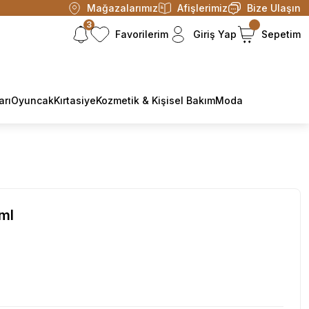
Mağazalarımız
Afişlerimiz
Bize Ulaşın
3
Favorilerim
Giriş Yap
Sepetim
arı
Oyuncak
Kırtasiye
Kozmetik & Kişisel Bakım
Moda
 ml