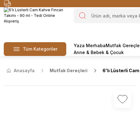
Yaza Merhaba
Mutfak Gereçle
Tüm Kategoriler
Anne & Bebek & Çocuk
Anasayfa
Mutfak Gereçleri
6'lı Lüsterli Ca