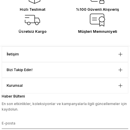
Teşekkürler
Hızlı Teslimat
%100 Güvenli Alışveriş
sesuarları
sesuarları
Takma Kirpik Ürünleri
Takma Kirpik Ürünleri
D... N... | 08/08/2024
ları
ları
Çok güzel bir site
Ücretsiz Kargo
Müşteri Memnuniyeti
Mustafa Orhan | 25/07/2024
aklar
aklar
İletişim
subelerde bulamadigini burda
ları
ları
bulabiliyosun bazen
Bizi Takip Edin!
L... M... | 11/10/2023
Kurumsal
Deneyimini Paylaş
Haber Bülteni
En son etkinlikler, koleksiyonlar ve kampanyalarla ilgili güncellemeler için
kaydolun.