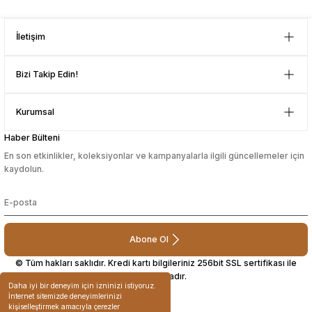
Güvenilir mağaza yine alış veriş
yapmayı düşünüyorum. Müşteri ile
sesuarları
sesuarları
Takma Kirpik Ürünleri
Takma Kirpik Ürünleri
Gönder
ilgilenilmesi mükemmeldi.
İletişim
Teşekkürler
ları
ları
D... N... | 08/08/2024
Bizi Takip Edin!
aklar
aklar
Çok güzel bir site
Kurumsal
Mustafa Orhan | 25/07/2024
ları
ları
Haber Bülteni
En son etkinlikler, koleksiyonlar ve kampanyalarla ilgili güncellemeler için
subelerde bulamadigini burda
kaydolun.
bulabiliyosun bazen
L... M... | 11/10/2023
Abone Ol
Deneyimini Paylaş
© Tüm hakları saklıdır. Kredi kartı bilgileriniz 256bit SSL sertifikası ile
korunmaktadır.
Daha iyi bir deneyim için izninizi istiyoruz.
İnternet sitemizde deneyimlerinizi
kişiselleştirmek amacıyla çerezler