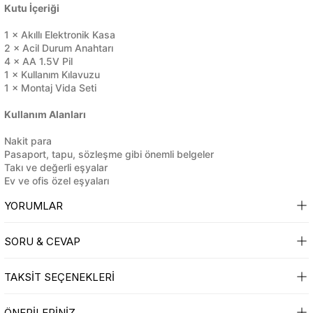
Kutu İçeriği
sesuarları
sesuarları
Takma Kirpik Ürünleri
Takma Kirpik Ürünleri
1 × Akıllı Elektronik Kasa
2 × Acil Durum Anahtarı
4 × AA 1.5V Pil
ları
ları
1 × Kullanım Kılavuzu
1 × Montaj Vida Seti
aklar
aklar
Kullanım Alanları
ları
ları
Nakit para
Pasaport, tapu, sözleşme gibi önemli belgeler
Takı ve değerli eşyalar
Ev ve ofis özel eşyaları
YORUMLAR
SORU & CEVAP
Bu ürüne ilk yorumu siz yapın!
TAKSİT SEÇENEKLERİ
Ürün hakkında henüz soru sorulmamış.
Yorum Yaz
ÖNERİLERİNİZ