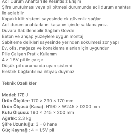
Acil Durum Anahtarı ile Kesintisiz Erişim
i
i
Mutfak Tartıları
Poşetlik
Servis Gereçleri
Okul Çantaları
Makyaj Düzenleyici & Takı Organiz
Mutfak Tartıları
Poşetlik
Servis Gereçleri
Okul Çantaları
Makyaj Düzenleyici & Takı Organiz
Şifre unutulması veya pil bitmesi durumunda acil durum anahtarı
ile açılabilir
Kapaklı kilit sistemi sayesinde ek güvenlik sağlar
bası
u
bası
u
Mutfak Zamanlayıcıları
Raflar ve Tutucular
Tabak
Oyun Hamuru
Makyaj Fırçası & Aplikatör
Mutfak Zamanlayıcıları
Raflar ve Tutucular
Tabak
Oyun Hamuru
Makyaj Fırçası & Aplikatör
Acil durum anahtarlarını kasanın içinde saklamayınız.
kal Ürünler
kal Ürünler
Duvara Sabitlenebilir Sağlam Gövde
Beton ve ahşap yüzeylere uygun montaj
an
an
Patates Ezici
Saklama Kabı
Tuzluk & Biberlik
Resim Çantası
Makyaj Süngeri
Patates Ezici
Saklama Kabı
Tuzluk & Biberlik
Resim Çantası
Makyaj Süngeri
Sabitleme delikleri sayesinde yerinden sökülmesi zor yapı
Ev, ofis, mağaza ve konaklama alanları için uygundur
Pille Çalışan Pratik Kullanım
çleri
alar
çleri
alar
Rende
Sebzelik
Yağlık & Sirkelik
Silgi
Maskara & Rimel
Rende
Sebzelik
Yağlık & Sirkelik
Silgi
Maskara & Rimel
4 × 1.5V pil ile çalışır
Bakımı
Bakımı
Düşük pil durumunda uyarı sistemi
 Aksesuarları
lar ve Su Tabancaları
 Aksesuarları
lar ve Su Tabancaları
Salata Kurutucu
Sosluk
Yemek Takımı
Suluk, Matara, Beslenme Çantalar
Oje
Salata Kurutucu
Sosluk
Yemek Takımı
Suluk, Matara, Beslenme Çantalar
Oje
Elektrik bağlantısına ihtiyaç duymaz
Teknik Özellikler
ç
uarları
ç
uarları
Sarımsak Ezici
Su Şişesi
Yumurtalık
Yapıştırıcılar
Oje Çıkarıcı & Aseton
Sarımsak Ezici
Su Şişesi
Yumurtalık
Yapıştırıcılar
Oje Çıkarıcı & Aseton
Model:
17EIJ
Ürün Ölçüler:
170 × 230 × 170 mm
klar
klar
Süzgeç
Termos
Parlatıcı & Dolgunlaştırıcı
Süzgeç
Termos
Parlatıcı & Dolgunlaştırıcı
Ürün Ölçüsü (Kasa):
H190 × W245 × D200 mm
Kutu Ölçüsü:
190 × 245 × 200 mm
Yağ Sıçratmaz
Torba Klipsleri
Pudra
Yağ Sıçratmaz
Torba Klipsleri
Pudra
Ağırlık:
2.3 kg
Şifre Uzunluğu:
3 – 8 hane
Güç Kaynağı:
4 × 1.5V pil
klar
klar
Ruj
Ruj