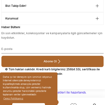
D... N... | 08/08/2024
Bizi Takip Edin!
Çok güzel bir site
Kurumsal
Mustafa Orhan | 25/07/2024
Haber Bülteni
En son etkinlikler, koleksiyonlar ve kampanyalarla ilgili güncellemeler için
subelerde bulamadigini burda
kaydolun.
bulabiliyosun bazen
L... M... | 11/10/2023
Abone Ol
Deneyimini Paylaş
© Tüm hakları saklıdır. Kredi kartı bilgileriniz 256bit SSL sertifikası ile
korunmaktadır.
Daha iyi bir deneyim için izninizi istiyoruz.
İnternet sitemizde deneyimlerinizi
kişiselleştirmek amacıyla çerezler
kullanılmakta olup, izin vermeniz halinde
zorunlu çerezler haricindeki çerezlerle
ideasoft
ile
e-
toplanan veriler işlenmektedir.
hazırlandı.
ticaret
Çerez Politikamız
paketleri