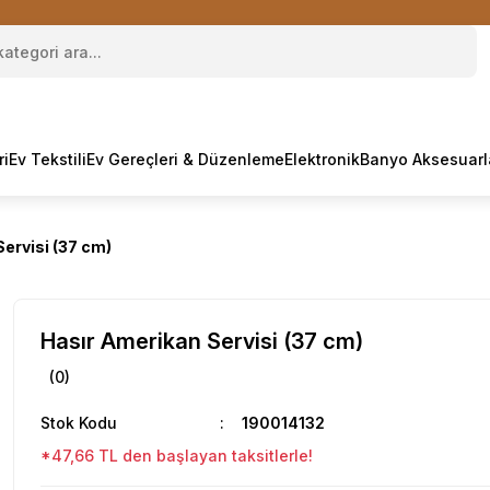
ri
Ev Tekstili
Ev Gereçleri & Düzenleme
Elektronik
Banyo Aksesuarl
ervisi (37 cm)
Hasır Amerikan Servisi (37 cm)
(0)
Stok Kodu
190014132
*47,66 TL den başlayan taksitlerle!