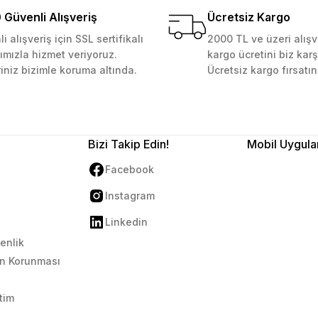
Güvenli Alışveriş
Ücretsiz Kargo
i alışveriş için SSL sertifikalı
2000 TL ve üzeri alışv
ımızla hizmet veriyoruz.
kargo ücretini biz karş
Gönder
riniz bizimle koruma altında.
Ücretsiz kargo fırsatın
Bizi Takip Edin!
Mobil Uygula
Facebook
Instagram
Linkedin
venlik
rin Korunması
tim