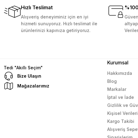
D... N... | 08/08/2024
Hızlı Teslimat
%100 
Alışveriş deneyiminiz için en iyi
Güvenl
129,99 TL
Sepete Ekle
Çok güzel bir site
hizmeti sunuyoruz. Hızlı teslimat ile
altyap
ürünlerinizi kapınıza getiriyoruz.
Verile
Mustafa Orhan | 25/07/2024
subelerde bulamadigini burda bulabiliyosun bazen
L... M... | 11/10/2023
Kurumsal
Tedi "Akıllı Seçim"
Hakkımızda
Bize Ulaşın
Blog
Deneyimini Paylaş
Mağazalarımız
Markalar
İptal ve İade
Gizlilik ve Gü
Kişisel Verile
Kargo Takibi
Alışveriş Sepe
Siparişlerim