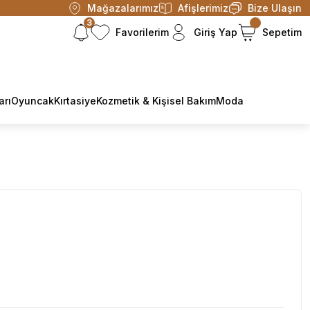
Mağazalarımız
Afişlerimiz
Bize Ulaşın
3
Favorilerim
Giriş Yap
Sepetim
arı
Oyuncak
Kırtasiye
Kozmetik & Kişisel Bakım
Moda