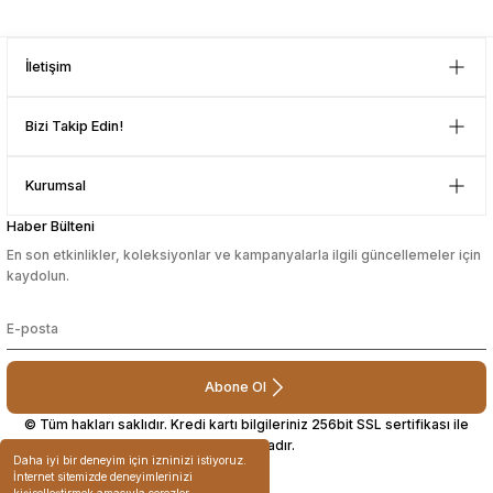
D... N... | 08/08/2024
sesuarları
sesuarları
Takma Kirpik Ürünleri
Takma Kirpik Ürünleri
İletişim
Çok güzel bir site
ları
ları
Mustafa Orhan | 25/07/2024
Bizi Takip Edin!
aklar
aklar
subelerde bulamadigini burda
Kurumsal
bulabiliyosun bazen
ları
ları
Haber Bülteni
L... M... | 11/10/2023
En son etkinlikler, koleksiyonlar ve kampanyalarla ilgili güncellemeler için
kaydolun.
Deneyimini Paylaş
Abone Ol
© Tüm hakları saklıdır. Kredi kartı bilgileriniz 256bit SSL sertifikası ile
korunmaktadır.
Daha iyi bir deneyim için izninizi istiyoruz.
İnternet sitemizde deneyimlerinizi
kişiselleştirmek amacıyla çerezler