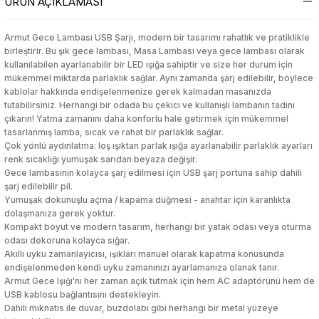
ÜRÜN AÇIKLAMASI
etleri
tleri
luk Ürünleri
etleri
tleri
luk Ürünleri
Hamur Açma Matı
Ekmek Kutusu & Sepeti
Karaf
Sebze Haşlayıcı
Yatak Örtüsü
Markör & Yazı Tahtası Kalemleri
Sıvı ve Şerit Düzelticiler
Kalem Kutuları
Pamuk
Törpü, Ponza, Ped
Highlighter
Serum
Toka
Hamur Açma Matı
Ekmek Kutusu & Sepeti
Karaf
Sebze Haşlayıcı
Yatak Örtüsü
Markör & Yazı Tahtası Kalemleri
Sıvı ve Şerit Düzelticiler
Kalem Kutuları
Pamuk
Törpü, Ponza, Ped
Highlighter
Serum
Toka
Armut Gece Lambası USB Şarjı, modern bir tasarımı rahatlık ve pratiklikle
birleştirir. Bu şık gece lambası, Masa Lambası veya gece lambası olarak
kullanılabilen ayarlanabilir bir LED ışığa sahiptir ve size her durum için
rı
rünleri
ı
rı
rünleri
ı
Hamur Dağıtıcı
Erzak Kabı
Kase & Çerezlik
Tencere, Tava, Setler
Yorgan
Mum Boya
Zımba & Zımba Teli
Kalemli Magnetli Yazı Tahtası
Sıvı Sabun
Kalemtıraş
Tonik
Hamur Dağıtıcı
Erzak Kabı
Kase & Çerezlik
Tencere, Tava, Setler
Yorgan
Mum Boya
Zımba & Zımba Teli
Kalemli Magnetli Yazı Tahtası
Sıvı Sabun
Kalemtıraş
Tonik
mükemmel miktarda parlaklık sağlar. Aynı zamanda şarj edilebilir, böylece
kablolar hakkında endişelenmenize gerek kalmadan masanızda
tutabilirsiniz. Herhangi bir odada bu çekici ve kullanışlı lambanın tadını
klar
ı Standı
klar
ı Standı
Hamur Fırçası
Karıştırma & Ölçü Kapları
Nihale
Pastel Boya
Kalemlik
Kapaklı Ayna
Vücut Nemlendiriciler
Hamur Fırçası
Karıştırma & Ölçü Kapları
Nihale
Pastel Boya
Kalemlik
Kapaklı Ayna
Vücut Nemlendiriciler
çıkarın! Yatma zamanını daha konforlu hale getirmek için mükemmel
tasarlanmış lamba, sıcak ve rahat bir parlaklık sağlar.
Çok yönlü aydınlatma: loş ışıktan parlak ışığa ayarlanabilir parlaklık ayarları
lü Oyuncaklar
dorant
eme Ekipmanları
lü Oyuncaklar
dorant
eme Ekipmanları
Hamur Şeklillendirici
Kaşıklık
Pasta Servisleri
Roller & Jel Kalemler
Kalemtraş
Kapatıcı
Vücut Sıkılaştırıcı & Şekillendirici
Hamur Şeklillendirici
Kaşıklık
Pasta Servisleri
Roller & Jel Kalemler
Kalemtraş
Kapatıcı
Vücut Sıkılaştırıcı & Şekillendirici
renk sıcaklığı yumuşak sarıdan beyaza değişir.
Gece lambasının kolayca şarj edilmesi için USB şarj portuna sahip dahili
lar
Kesme ve Şekillendirme
lar
Kesme ve Şekillendirme
Havan
Kavanoz
Peçete Halkası
Sulu Boya
Kaplama Kağıtları ve Etiketler
Kaş Ürünleri
Yüz Nemlendirici
Havan
Kavanoz
Peçete Halkası
Sulu Boya
Kaplama Kağıtları ve Etiketler
Kaş Ürünleri
Yüz Nemlendirici
şarj edilebilir pil.
Yumuşak dokunuşlu açma / kapama düğmesi - anahtar için karanlıkta
dolaşmanıza gerek yoktur.
esuarları
esuarları
Kesme Tahtası
Koruyucu Kapak
Peçetelik
Tükenmez Kalem
Kırtasiye Seti
Makyaj Aynası
Kesme Tahtası
Koruyucu Kapak
Peçetelik
Tükenmez Kalem
Kırtasiye Seti
Makyaj Aynası
Kompakt boyut ve modern tasarım, herhangi bir yatak odası veya oturma
Şekillendirme
Şekillendirme
odası dekoruna kolayca sığar.
Akıllı uyku zamanlayıcısı, ışıkları manuel olarak kapatma konusunda
eri
eri
Krema Torbası
Matara
Pipet
Versatil Kalem
Makas & Maket Bıçağı
Makyaj Baz & Sabitleyiciler
Krema Torbası
Matara
Pipet
Versatil Kalem
Makas & Maket Bıçağı
Makyaj Baz & Sabitleyiciler
endişelenmeden kendi uyku zamanınızı ayarlamanıza olanak tanır.
ciler
ciler
Armut Gece Işığı'nı her zaman açık tutmak için hem AC adaptörünü hem de
USB kablosu bağlantısını destekleyin.
r
r
Limon Sıkacağı
Mikrodalga Saklama Kabı
Şekerlik
Yüz & Parmak Boyası
Mikroskop & Teleskop
Makyaj Çantası
Limon Sıkacağı
Mikrodalga Saklama Kabı
Şekerlik
Yüz & Parmak Boyası
Mikroskop & Teleskop
Makyaj Çantası
Dahili mıknatıs ile duvar, buzdolabı gibi herhangi bir metal yüzeye
Makineleri
Makineleri