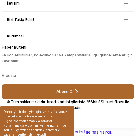
İletişim
Teşekkürler
D... N... | 08/08/2024
Bizi Takip Edin!
Çok güzel bir site
Kurumsal
Mustafa Orhan | 25/07/2024
Haber Bülteni
En son etkinlikler, koleksiyonlar ve kampanyalarla ilgili güncellemeler için
subelerde bulamadigini burda
kaydolun.
bulabiliyosun bazen
L... M... | 11/10/2023
Abone Ol
Deneyimini Paylaş
© Tüm hakları saklıdır. Kredi kartı bilgileriniz 256bit SSL sertifikası ile
korunmaktadır.
Daha iyi bir deneyim için izninizi istiyoruz.
İnternet sitemizde deneyimlerinizi
kişiselleştirmek amacıyla çerezler
kullanılmakta olup, izin vermeniz halinde
zorunlu çerezler haricindeki çerezlerle
ideasoft
ile
e-
toplanan veriler işlenmektedir.