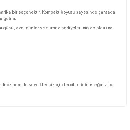
in harika bir seçenektir. Kompakt boyutu sayesinde çantada
 getirir.
um günü, özel günler ve sürpriz hediyeler için de oldukça
ndiniz hem de sevdikleriniz için tercih edebileceğiniz bu
tebilirsiniz.