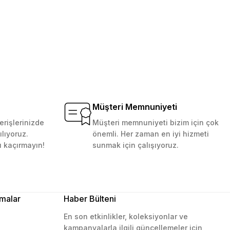
Müşteri Memnuniyeti
erişlerinizde
Müşteri memnuniyeti bizim için çok
ılıyoruz.
önemli. Her zaman en iyi hizmeti
ı kaçırmayın!
sunmak için çalışıyoruz.
malar
Haber Bülteni
En son etkinlikler, koleksiyonlar ve
kampanyalarla ilgili güncellemeler için