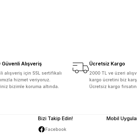
Yorum Yaz
Soru Sor
 Güvenilir mağaza yine alış
kemmeldi. Teşekkürler
Güvenli Alışveriş
Ücretsiz Kargo
i alışveriş için SSL sertifikalı
2000 TL ve üzeri alışv
ımızla hizmet veriyoruz.
kargo ücretini biz karş
Gönder
riniz bizimle koruma altında.
Ücretsiz kargo fırsatın
Bizi Takip Edin!
Mobil Uygula
Facebook