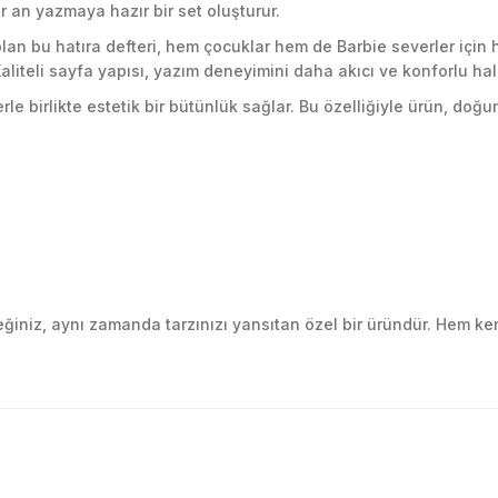
 an yazmaya hazır bir set oluşturur.
al olan bu hatıra defteri, hem çocuklar hem de Barbie severler iç
 Kaliteli sayfa yapısı, yazım deneyimini daha akıcı ve konforlu hale
rle birlikte estetik bir bütünlük sağlar. Bu özelliğiyle ürün, doğ
eceğiniz, aynı zamanda tarzınızı yansıtan özel bir üründür. Hem ke
golama olsun ürün kalitesi
larda yetersiz gördüğünüz noktaları öneri formunu kullanarak tarafımıza ile
Ürün hakkında henüz soru sorulmamış.
Bu ürüne ilk yorumu siz yapın!