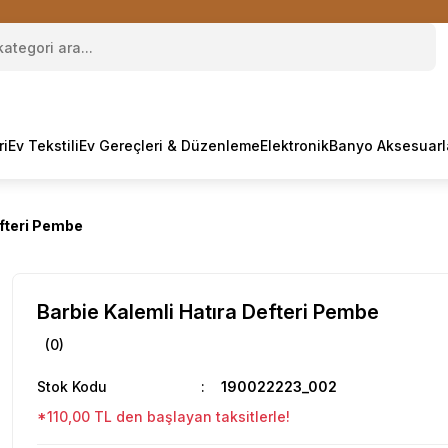
ri
Ev Tekstili
Ev Gereçleri & Düzenleme
Elektronik
Banyo Aksesuarl
efteri Pembe
Barbie Kalemli Hatıra Defteri Pembe
(0)
Stok Kodu
190022223_002
*110,00 TL den başlayan taksitlerle!