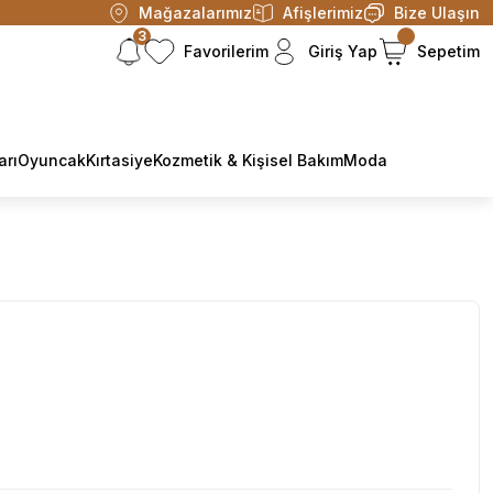
Mağazalarımız
Afişlerimiz
Bize Ulaşın
3
Favorilerim
Giriş Yap
Sepetim
arı
Oyuncak
Kırtasiye
Kozmetik & Kişisel Bakım
Moda