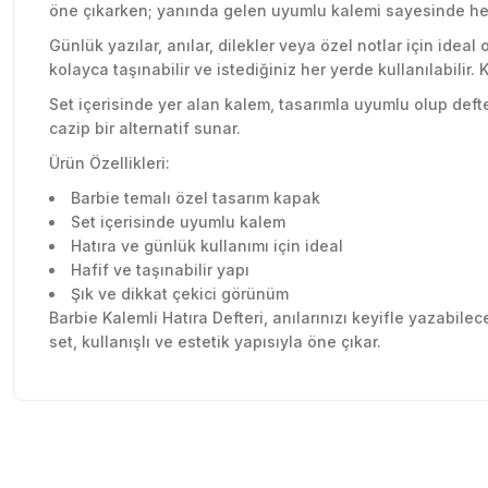
öne çıkarken; yanında gelen uyumlu kalemi sayesinde her
Günlük yazılar, anılar, dilekler veya özel notlar için ide
kolayca taşınabilir ve istediğiniz her yerde kullanılabilir.
Set içerisinde yer alan kalem, tasarımla uyumlu olup defte
cazip bir alternatif sunar.
Ürün Özellikleri:
Barbie temalı özel tasarım kapak
Set içerisinde uyumlu kalem
Hatıra ve günlük kullanımı için ideal
Hafif ve taşınabilir yapı
Şık ve dikkat çekici görünüm
Barbie Kalemli Hatıra Defteri, anılarınızı keyifle yazabil
set, kullanışlı ve estetik yapısıyla öne çıkar.
Sitede herşey rahatlıkla bulunuyor sitesini beğendim kar
Bu ürünün fiyat bilgisi, resim, ürün açıklamalarında ve diğer konu
olsun güzel
Görüş ve önerileriniz için teşekkür ederiz.
Özlem Gökmen | 03/07/2026