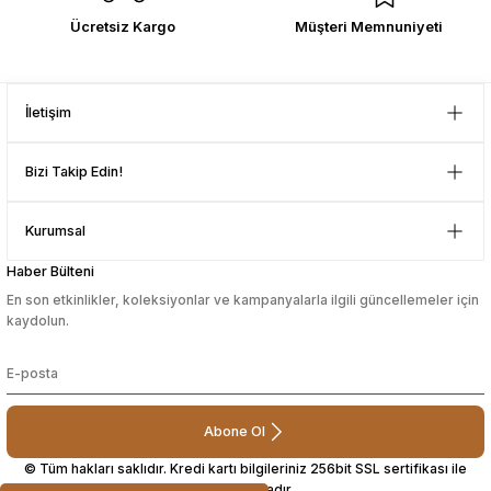
Çok memnun kaldım . Ürünler
Ücretsiz Kargo
Müşteri Memnuniyeti
sağlam ve hızlı elime ulaştı.
sesuarları
sesuarları
Takma Kirpik Ürünleri
Takma Kirpik Ürünleri
Güvenilir mağaza yine alış veriş
yapmayı düşünüyorum. Müşteri ile
ları
ları
Gönder
ilgilenilmesi mükemmeldi.
İletişim
Teşekkürler
aklar
aklar
D... N... | 08/08/2024
Bizi Takip Edin!
ları
ları
Çok güzel bir site
Kurumsal
Mustafa Orhan | 25/07/2024
Haber Bülteni
En son etkinlikler, koleksiyonlar ve kampanyalarla ilgili güncellemeler için
subelerde bulamadigini burda
kaydolun.
bulabiliyosun bazen
L... M... | 11/10/2023
Abone Ol
Deneyimini Paylaş
© Tüm hakları saklıdır. Kredi kartı bilgileriniz 256bit SSL sertifikası ile
korunmaktadır.