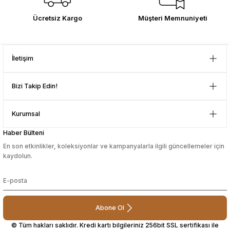
Çok memnun kaldım . Ürünler
Ücretsiz Kargo
Müşteri Memnuniyeti
sesuarları
sesuarları
Takma Kirpik Ürünleri
Takma Kirpik Ürünleri
sağlam ve hızlı elime ulaştı.
Güvenilir mağaza yine alış veriş
yapmayı düşünüyorum. Müşteri ile
ları
ları
Gönder
ilgilenilmesi mükemmeldi.
İletişim
Teşekkürler
aklar
aklar
D... N... | 08/08/2024
Bizi Takip Edin!
ları
ları
Çok güzel bir site
Kurumsal
Mustafa Orhan | 25/07/2024
Haber Bülteni
En son etkinlikler, koleksiyonlar ve kampanyalarla ilgili güncellemeler için
subelerde bulamadigini burda
kaydolun.
bulabiliyosun bazen
L... M... | 11/10/2023
Abone Ol
Deneyimini Paylaş
© Tüm hakları saklıdır. Kredi kartı bilgileriniz 256bit SSL sertifikası ile