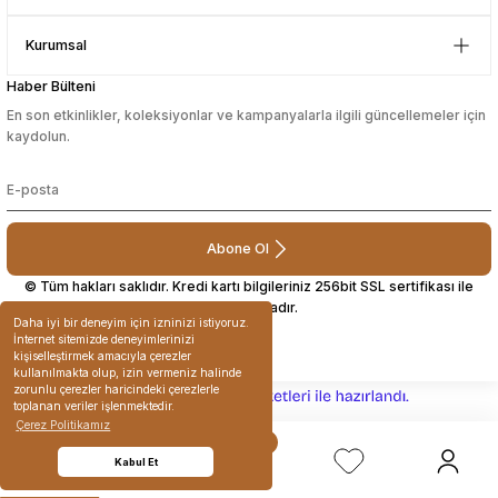
Çok güzel bir site
Kurumsal
Mustafa Orhan | 25/07/2024
Haber Bülteni
En son etkinlikler, koleksiyonlar ve kampanyalarla ilgili güncellemeler için
subelerde bulamadigini burda
kaydolun.
bulabiliyosun bazen
L... M... | 11/10/2023
Abone Ol
Deneyimini Paylaş
© Tüm hakları saklıdır. Kredi kartı bilgileriniz 256bit SSL sertifikası ile
korunmaktadır.
Daha iyi bir deneyim için izninizi istiyoruz.
İnternet sitemizde deneyimlerinizi
kişiselleştirmek amacıyla çerezler
kullanılmakta olup, izin vermeniz halinde
zorunlu çerezler haricindeki çerezlerle
ideasoft
ile
e-
toplanan veriler işlenmektedir.
hazırlandı.
ticaret
Çerez Politikamız
paketleri
Kabul Et