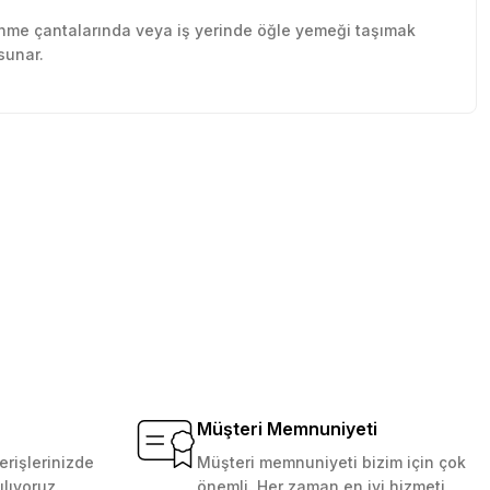
lenme çantalarında veya iş yerinde öğle yemeği taşımak
sunar.
tebilirsiniz.
Müşteri Memnuniyeti
erişlerinizde
Müşteri memnuniyeti bizim için çok
ılıyoruz.
önemli. Her zaman en iyi hizmeti