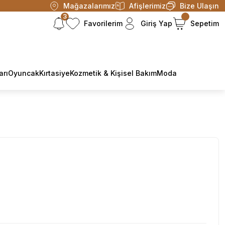
Mağazalarımız
Afişlerimiz
Bize Ulaşın
3
Favorilerim
Giriş Yap
Sepetim
arı
Oyuncak
Kırtasiye
Kozmetik & Kişisel Bakım
Moda