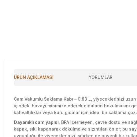
ÜRÜN AÇIKLAMASI
YORUMLAR
Cam Vakumlu Saklama Kabı – 0,83 L, yiyeceklerinizi uzun s
içindeki havayı minimize ederek gıdaların bozulmasını gecik
kahvaltılıklar veya kuru gıdalar için ideal bir saklama çö
Dayanıklı cam yapısı
, BPA içermeyen, çevre dostu ve sağlı
kapak, sıkı kapanarak dökülme ve sızıntıları önler; bu sa
uygunluğu ile yiyeceklerinizi ısıtırken de güvenli bir kulla