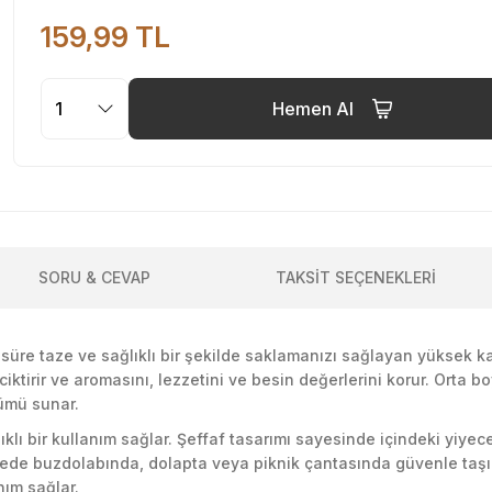
159,99 TL
Hemen Al
SORU & CEVAP
TAKSİT SEÇENEKLERİ
üre taze ve sağlıklı bir şekilde saklamanızı sağlayan yüksek kali
tirir ve aromasını, lezzetini ve besin değerlerini korur. Orta boy
zümü sunar.
klı bir kullanım sağlar. Şeffaf tasarımı sayesinde içindeki yiyecek
yede buzdolabında, dolapta veya piknik çantasında güvenle taşın
nım sağlar.