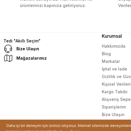
ürünlerinizi kapınıza getiriyoruz.
Verile
Mustafa Orhan | 25/07/2024
subelerde bulamadigini burda bulabiliyosun bazen
L... M... | 11/10/2023
Kurumsal
Tedi "Akıllı Seçim"
Hakkımızda
Bize Ulaşın
Blog
Deneyimini Paylaş
Mağazalarımız
Markalar
İptal ve İade
Gizlilik ve Gü
Kişisel Verile
Kargo Takibi
Alışveriş Sepe
Siparişlerim
Bize Ulaşın
© Tüm hakları saklıdır. Kredi kartı bilgileriniz 256bit SSL sertif
Daha iyi bir deneyim için izninizi istiyoruz. İnternet sitemizde deneyimler