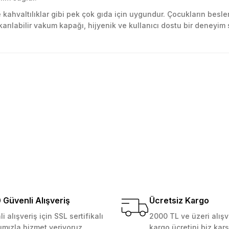
 kahvaltılıklar gibi pek çok gıda için uygundur. Çocukların bes
karılabilir vakum kapağı, hijyenik ve kullanıcı dostu bir deneyim 
golama olsun ürün kalitesi
larda yetersiz gördüğünüz noktaları öneri formunu kullanarak tarafımıza ile
Ürün hakkında henüz soru sorulmamış.
Bu ürüne ilk yorumu siz yapın!
Yorum Yaz
Soru Sor
 Güvenilir mağaza yine alış
kemmeldi. Teşekkürler
Güvenli Alışveriş
Ücretsiz Kargo
i alışveriş için SSL sertifikalı
2000 TL ve üzeri alışv
ımızla hizmet veriyoruz.
kargo ücretini biz karş