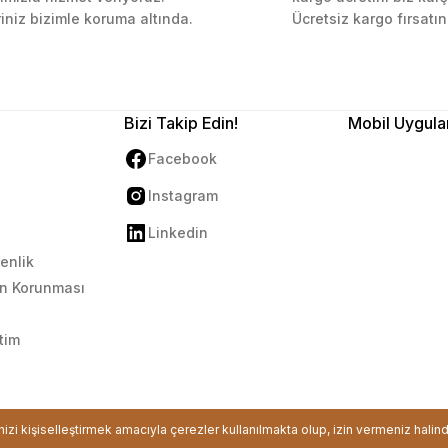
Gönder
riniz bizimle koruma altında.
Ücretsiz kargo fırsatın
Bizi Takip Edin!
Mobil Uygula
Facebook
Instagram
Linkedin
venlik
rin Korunması
tim
ikası ile korunmaktadır.
inizi kişiselleştirmek amacıyla çerezler kullanılmakta olup, izin vermeniz halin