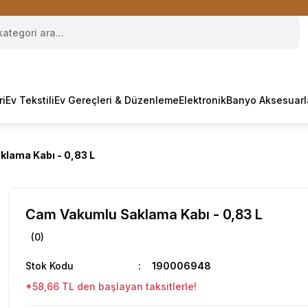
ri
Ev Tekstili
Ev Gereçleri & Düzenleme
Elektronik
Banyo Aksesuarl
lama Kabı - 0,83 L
Cam Vakumlu Saklama Kabı - 0,83 L
(0)
Stok Kodu
190006948
*58,66 TL den başlayan taksitlerle!