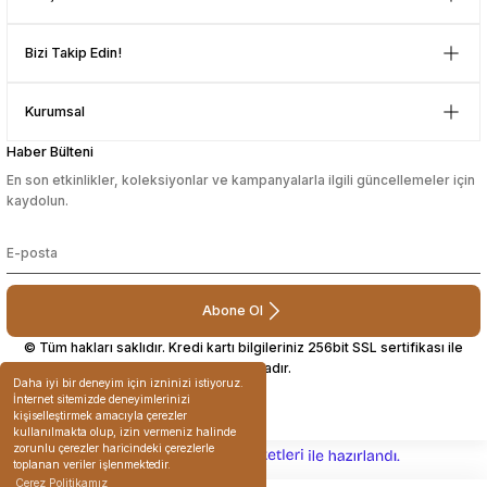
yapmayı düşünüyorum. Müşteri ile
Gönder
ilgilenilmesi mükemmeldi.
Bizi Takip Edin!
Teşekkürler
D... N... | 08/08/2024
Kurumsal
Çok güzel bir site
Haber Bülteni
En son etkinlikler, koleksiyonlar ve kampanyalarla ilgili güncellemeler için
Mustafa Orhan | 25/07/2024
kaydolun.
subelerde bulamadigini burda
bulabiliyosun bazen
L... M... | 11/10/2023
Abone Ol
© Tüm hakları saklıdır. Kredi kartı bilgileriniz 256bit SSL sertifikası ile
korunmaktadır.
Deneyimini Paylaş
Daha iyi bir deneyim için izninizi istiyoruz.
İnternet sitemizde deneyimlerinizi
kişiselleştirmek amacıyla çerezler
kullanılmakta olup, izin vermeniz halinde
zorunlu çerezler haricindeki çerezlerle
ideasoft
ile
e-
toplanan veriler işlenmektedir.
hazırlandı.
ticaret
Çerez Politikamız