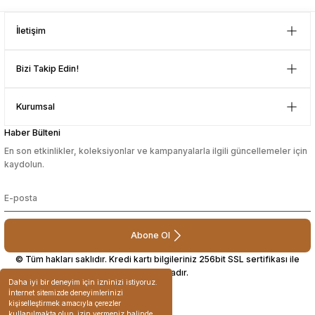
yapmayı düşünüyorum. Müşteri ile
Gönder
ilgilenilmesi mükemmeldi.
İletişim
Teşekkürler
D... N... | 08/08/2024
Bizi Takip Edin!
Çok güzel bir site
Kurumsal
Mustafa Orhan | 25/07/2024
Haber Bülteni
En son etkinlikler, koleksiyonlar ve kampanyalarla ilgili güncellemeler için
subelerde bulamadigini burda
kaydolun.
bulabiliyosun bazen
L... M... | 11/10/2023
Abone Ol
Deneyimini Paylaş
© Tüm hakları saklıdır. Kredi kartı bilgileriniz 256bit SSL sertifikası ile
korunmaktadır.
Daha iyi bir deneyim için izninizi istiyoruz.
İnternet sitemizde deneyimlerinizi
kişiselleştirmek amacıyla çerezler
kullanılmakta olup, izin vermeniz halinde