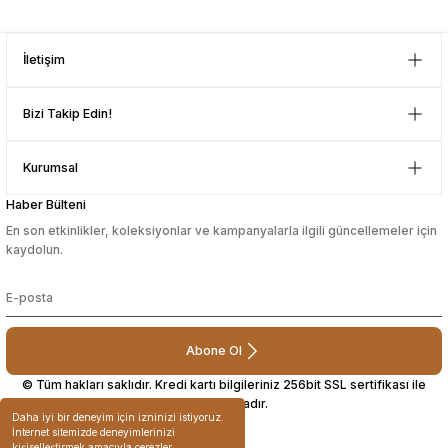
Güvenilir mağaza yine alış veriş
yapmayı düşünüyorum. Müşteri ile
Gönder
ilgilenilmesi mükemmeldi.
İletişim
Teşekkürler
D... N... | 08/08/2024
Bizi Takip Edin!
Çok güzel bir site
Kurumsal
Mustafa Orhan | 25/07/2024
Haber Bülteni
En son etkinlikler, koleksiyonlar ve kampanyalarla ilgili güncellemeler için
subelerde bulamadigini burda
kaydolun.
bulabiliyosun bazen
L... M... | 11/10/2023
Abone Ol
Deneyimini Paylaş
© Tüm hakları saklıdır. Kredi kartı bilgileriniz 256bit SSL sertifikası ile
korunmaktadır.
Daha iyi bir deneyim için izninizi istiyoruz.
İnternet sitemizde deneyimlerinizi
kişiselleştirmek amacıyla çerezler