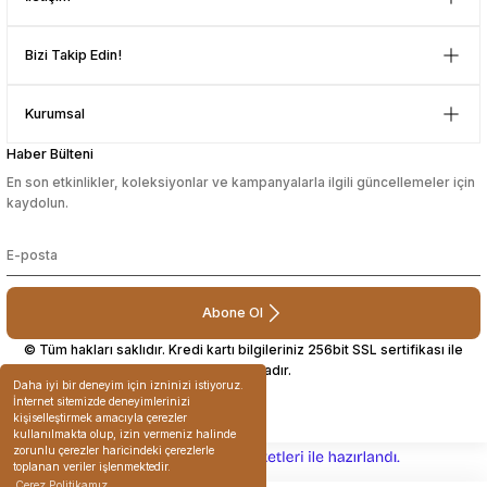
Mustafa Orhan | 25/07/2024
sesuarları
sesuarları
Takma Kirpik Ürünleri
Takma Kirpik Ürünleri
Bizi Takip Edin!
subelerde bulamadigini burda
bulabiliyosun bazen
ları
ları
Kurumsal
L... M... | 11/10/2023
Haber Bülteni
aklar
aklar
En son etkinlikler, koleksiyonlar ve kampanyalarla ilgili güncellemeler için
Deneyimini Paylaş
kaydolun.
ları
ları
Abone Ol
© Tüm hakları saklıdır. Kredi kartı bilgileriniz 256bit SSL sertifikası ile
korunmaktadır.
Daha iyi bir deneyim için izninizi istiyoruz.
İnternet sitemizde deneyimlerinizi
kişiselleştirmek amacıyla çerezler
kullanılmakta olup, izin vermeniz halinde
zorunlu çerezler haricindeki çerezlerle
ideasoft
ile
e-
toplanan veriler işlenmektedir.
hazırlandı.
ticaret
Çerez Politikamız