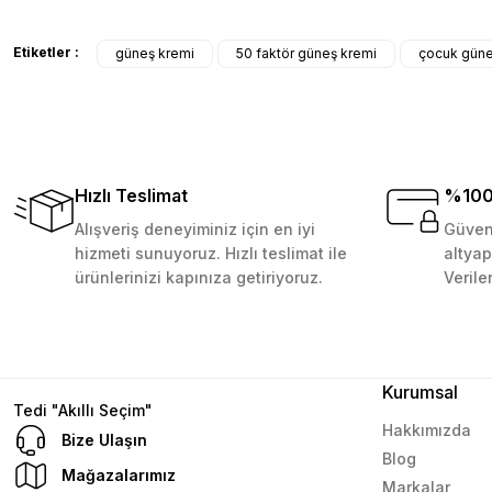
veriş yapmayı düşünüyorum. Müşteri ile ilgilenilmesi mü
Çocuk Güneş Kremi 50 Faktör (200 ml)
Etiketler :
güneş kremi
50 faktör güneş kremi
çocuk güne
D... N... | 08/08/2024
159,99 TL
Sepete Ekle
Çok güzel bir site
Mustafa Orhan | 25/07/2024
Hızlı Teslimat
%100 
subelerde bulamadigini burda bulabiliyosun bazen
Alışveriş deneyiminiz için en iyi
Güvenl
hizmeti sunuyoruz. Hızlı teslimat ile
altyap
L... M... | 11/10/2023
ürünlerinizi kapınıza getiriyoruz.
Verile
Deneyimini Paylaş
Kurumsal
Tedi "Akıllı Seçim"
Hakkımızda
Bize Ulaşın
Blog
Mağazalarımız
Markalar