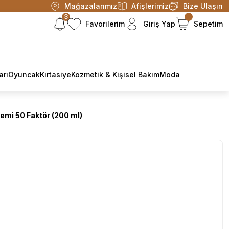
Mağazalarımız
Afişlerimiz
Bize Ulaşın
3
Favorilerim
Giriş Yap
Sepetim
arı
Oyuncak
Kırtasiye
Kozmetik & Kişisel Bakım
Moda
emi 50 Faktör (200 ml)