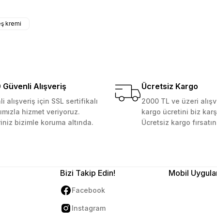
kemmeldi. Teşekkürler
ş kremi
Gönder
Güvenli Alışveriş
Ücretsiz Kargo
i alışveriş için SSL sertifikalı
2000 TL ve üzeri alışv
ımızla hizmet veriyoruz.
kargo ücretini biz karş
riniz bizimle koruma altında.
Ücretsiz kargo fırsatın
Bizi Takip Edin!
Mobil Uygula
Facebook
Instagram