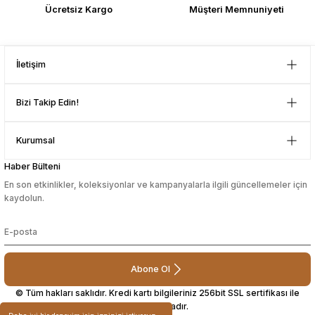
Çok memnun kaldım . Ürünler
Ücretsiz Kargo
Müşteri Memnuniyeti
sağlam ve hızlı elime ulaştı.
sesuarları
sesuarları
Takma Kirpik Ürünleri
Takma Kirpik Ürünleri
Güvenilir mağaza yine alış veriş
yapmayı düşünüyorum. Müşteri ile
Gönder
ilgilenilmesi mükemmeldi.
ları
ları
İletişim
Teşekkürler
D... N... | 08/08/2024
aklar
aklar
Bizi Takip Edin!
Çok güzel bir site
ları
ları
Kurumsal
Mustafa Orhan | 25/07/2024
Haber Bülteni
En son etkinlikler, koleksiyonlar ve kampanyalarla ilgili güncellemeler için
subelerde bulamadigini burda
kaydolun.
bulabiliyosun bazen
L... M... | 11/10/2023
Abone Ol
Deneyimini Paylaş
© Tüm hakları saklıdır. Kredi kartı bilgileriniz 256bit SSL sertifikası ile
korunmaktadır.