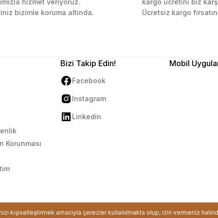
ımızla hizmet veriyoruz.
kargo ücretini biz karş
Gönder
riniz bizimle koruma altında.
Ücretsiz kargo fırsatın
Bizi Takip Edin!
Mobil Uygula
Facebook
Instagram
Linkedin
venlik
rin Korunması
tim
ikası ile korunmaktadır.
inizi kişiselleştirmek amacıyla çerezler kullanılmakta olup, izin vermeniz halin