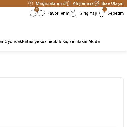
Mağazalarımız
Afişlerimiz
Bize Ulaşın
3
Favorilerim
Giriş Yap
Sepetim
arı
Oyuncak
Kırtasiye
Kozmetik & Kişisel Bakım
Moda