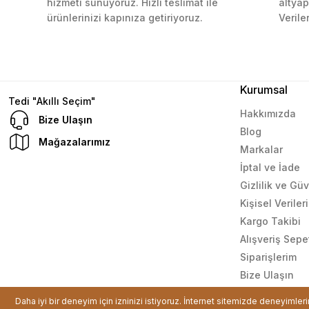
Ekle
hizmeti sunuyoruz. Hızlı teslimat ile
altyap
ürünlerinizi kapınıza getiriyoruz.
Verile
Mustafa Orhan | 25/07/2024
subelerde bulamadigini burda bulabiliyosun bazen
L... M... | 11/10/2023
Kurumsal
Tedi "Akıllı Seçim"
Hakkımızda
Bize Ulaşın
Blog
Deneyimini Paylaş
Mağazalarımız
Markalar
İptal ve İade
Gizlilik ve Gü
Kişisel Verile
Kargo Takibi
Alışveriş Sepe
Siparişlerim
Bize Ulaşın
© Tüm hakları saklıdır. Kredi kartı bilgileriniz 256bit SSL sertif
Daha iyi bir deneyim için izninizi istiyoruz. İnternet sitemizde deneyimler