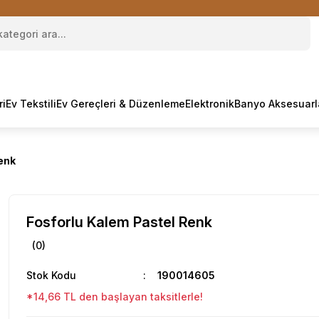
ri
Ev Tekstili
Ev Gereçleri & Düzenleme
Elektronik
Banyo Aksesuarl
enk
Fosforlu Kalem Pastel Renk
(0)
Stok Kodu
190014605
*14,66 TL den başlayan taksitlerle!