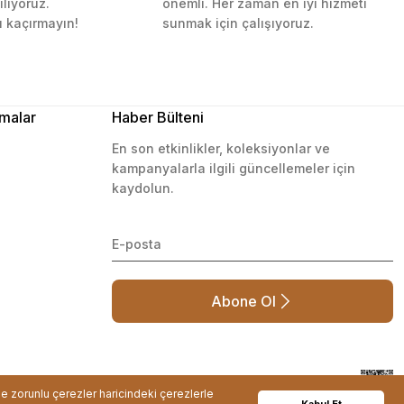
ılıyoruz.
önemli. Her zaman en iyi hizmeti
ı kaçırmayın!
sunmak için çalışıyoruz.
malar
Haber Bülteni
En son etkinlikler, koleksiyonlar ve
kampanyalarla ilgili güncellemeler için
kaydolun.
Abone Ol
de zorunlu çerezler haricindeki çerezlerle