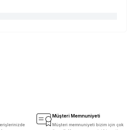
tebilirsiniz.
Müşteri Memnuniyeti
erişlerinizde
Müşteri memnuniyeti bizim için çok