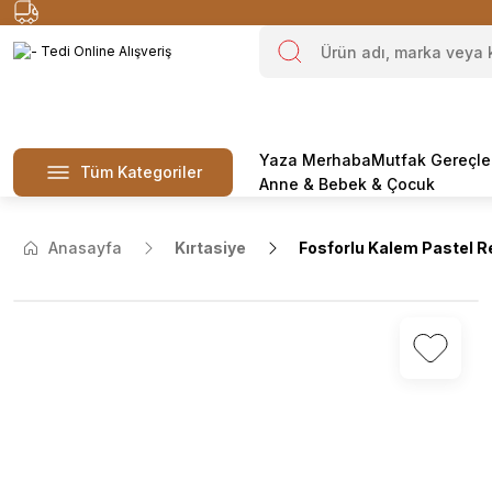
Yaza Merhaba
Mutfak Gereçle
Tüm Kategoriler
Anne & Bebek & Çocuk
Anasayfa
Kırtasiye
Fosforlu Kalem Pastel R