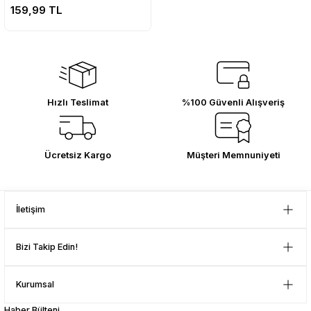
159,99 TL
Bu ürüne benzer farklı alternatifler olmalı.
D... Ç... | 21/12/2025
Çok memnun kaldım . Ürünler
sağlam ve hızlı elime ulaştı.
Güvenilir mağaza yine alış veriş
yapmayı düşünüyorum. Müşteri ile
Hızlı Teslimat
%100 Güvenli Alışveriş
Gönder
ilgilenilmesi mükemmeldi.
Teşekkürler
D... N... | 08/08/2024
Ücretsiz Kargo
Müşteri Memnuniyeti
Çok güzel bir site
Mustafa Orhan | 25/07/2024
İletişim
subelerde bulamadigini burda
Bizi Takip Edin!
bulabiliyosun bazen
L... M... | 11/10/2023
Kurumsal
Haber Bülteni