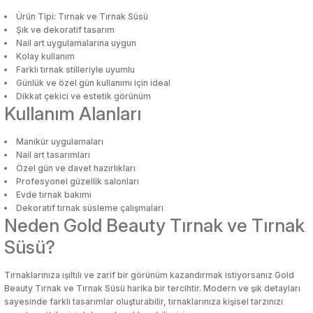
i
i
Mutfak Tartıları
Poşetlik
Servis Gereçleri
Okul Çantaları
Makyaj Düzenleyici & Takı Organiz
Mutfak Tartıları
Poşetlik
Servis Gereçleri
Okul Çantaları
Makyaj Düzenleyici & Takı Organiz
Ürün Tipi: Tırnak ve Tırnak Süsü
Şık ve dekoratif tasarım
Nail art uygulamalarına uygun
bası
u
bası
u
Mutfak Zamanlayıcıları
Raflar ve Tutucular
Tabak
Oyun Hamuru
Makyaj Fırçası & Aplikatör
Mutfak Zamanlayıcıları
Raflar ve Tutucular
Tabak
Oyun Hamuru
Makyaj Fırçası & Aplikatör
Kolay kullanım
kal Ürünler
kal Ürünler
Farklı tırnak stilleriyle uyumlu
Günlük ve özel gün kullanımı için ideal
an
an
Patates Ezici
Saklama Kabı
Tuzluk & Biberlik
Resim Çantası
Makyaj Süngeri
Patates Ezici
Saklama Kabı
Tuzluk & Biberlik
Resim Çantası
Makyaj Süngeri
Dikkat çekici ve estetik görünüm
Kullanım Alanları
çleri
alar
çleri
alar
Rende
Sebzelik
Yağlık & Sirkelik
Silgi
Maskara & Rimel
Rende
Sebzelik
Yağlık & Sirkelik
Silgi
Maskara & Rimel
Bakımı
Bakımı
Manikür uygulamaları
Nail art tasarımları
 Aksesuarları
lar ve Su Tabancaları
 Aksesuarları
lar ve Su Tabancaları
Salata Kurutucu
Sosluk
Yemek Takımı
Suluk, Matara, Beslenme Çantalar
Oje
Salata Kurutucu
Sosluk
Yemek Takımı
Suluk, Matara, Beslenme Çantalar
Oje
Özel gün ve davet hazırlıkları
Profesyonel güzellik salonları
ç
uarları
ç
uarları
Sarımsak Ezici
Su Şişesi
Yumurtalık
Yapıştırıcılar
Oje Çıkarıcı & Aseton
Sarımsak Ezici
Su Şişesi
Yumurtalık
Yapıştırıcılar
Oje Çıkarıcı & Aseton
Evde tırnak bakımı
Dekoratif tırnak süsleme çalışmaları
Neden Gold Beauty Tırnak ve Tırnak
klar
klar
Süzgeç
Termos
Parlatıcı & Dolgunlaştırıcı
Süzgeç
Termos
Parlatıcı & Dolgunlaştırıcı
Süsü?
Yağ Sıçratmaz
Torba Klipsleri
Pudra
Yağ Sıçratmaz
Torba Klipsleri
Pudra
Tırnaklarınıza ışıltılı ve zarif bir görünüm kazandırmak istiyorsanız Gold
Beauty Tırnak ve Tırnak Süsü harika bir tercihtir. Modern ve şık detayları
sayesinde farklı tasarımlar oluşturabilir, tırnaklarınıza kişisel tarzınızı
klar
klar
Ruj
Ruj