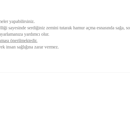
ler yapabilirsiniz.
lliği sayesinde serdiğiniz zemini tutarak hamur açma esnasında sağa, 
ayarlamanıza yardımcı olur.
aması önerilmektedir.
ek insan sağlığına zarar vermez.
golama olsun ürün kalitesi
larda yetersiz gördüğünüz noktaları öneri formunu kullanarak tarafımıza ile
Ürün hakkında henüz soru sorulmamış.
Bu ürüne ilk yorumu siz yapın!
Yorum Yaz
Soru Sor