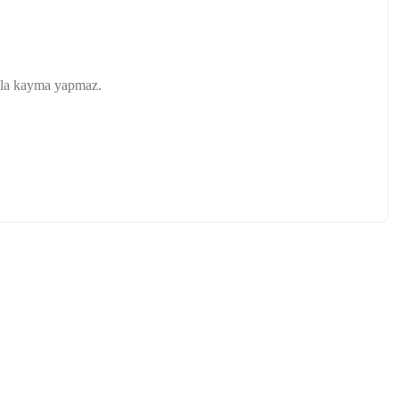
sola kayma yapmaz.
tebilirsiniz.