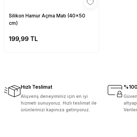
Bu ürüne benzer farklı alternatifler olmalı.
Çok memnun kaldım . Ürünler sağlam ve hızlı elime ulaştı.
veriş yapmayı düşünüyorum. Müşteri ile ilgilenilmesi mü
Silikon Hamur Açma Matı (40x50
cm)
D... N... | 08/08/2024
199,99 TL
Sepete Ekle
Çok güzel bir site
Mustafa Orhan | 25/07/2024
subelerde bulamadigini burda bulabiliyosun bazen
L... M... | 11/10/2023
Hızlı Teslimat
%100 
Alışveriş deneyiminiz için en iyi
Güvenl
Deneyimini Paylaş
hizmeti sunuyoruz. Hızlı teslimat ile
altyap
ürünlerinizi kapınıza getiriyoruz.
Verile