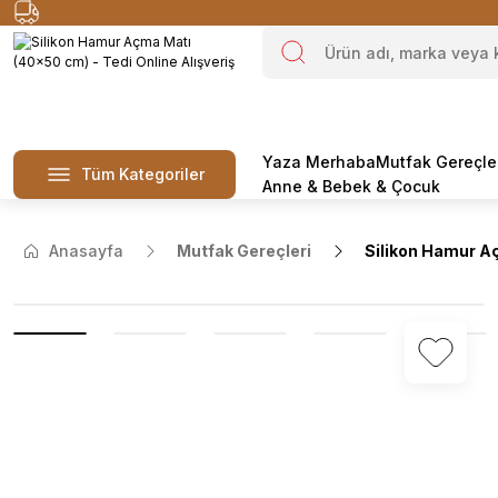
Yaza Merhaba
Mutfak Gereçle
Tüm Kategoriler
Anne & Bebek & Çocuk
Anasayfa
Mutfak Gereçleri
Silikon Hamur A