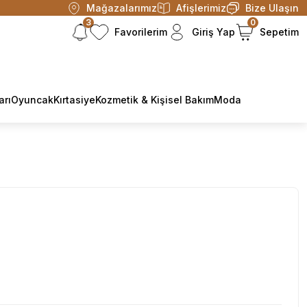
Mağazalarımız
Afişlerimiz
Bize Ulaşın
3
0
Favorilerim
Giriş Yap
Sepetim
arı
Oyuncak
Kırtasiye
Kozmetik & Kişisel Bakım
Moda