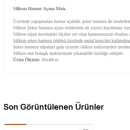
Silikon Hamur Açma Matı.
Üzerinde yapışmadan hamur açabilir, şeker hamuru ile modelleme
Silikon Şeker hamuru açma örtülerinin alt yüzeyi kaydırmaz öze
Silikon silpat üzerindeki ölçüler net olup hamurunuzun ebadını 
Silikon şeker hamuru örtüleri üzerinde metal kesiciler kullanılm
Şeker hamuru silpatları gıda uyumlu silikon malzemeden üretiler
Silikon mat bulaşık makinesinde yıkanabilir özelliğe sahiptir.
Ürün
Ölçü
sü:
50x40cm
Sitede herşey rahatlıkla bulunuyor sitesini beğendim kar
Bu ürünün fiyat bilgisi, resim, ürün açıklamalarında ve diğer konu
olsun güzel
Görüş ve önerileriniz için teşekkür ederiz.
Özlem Gökmen | 03/07/2026
Ürün resmi kalitesiz, bozuk veya görüntülenemiyor.
Son Görüntülenen Ürünler
Ürün açıklamasında eksik bilgiler bulunuyor.
2 gün içinde teslim edildi. Teşekkürler Tedi.
Ürün bilgilerinde hatalar bulunuyor.
D... Ç... | 21/12/2025
Ürün fiyatı diğer sitelerden daha pahalı.