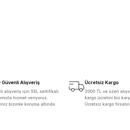
 Güvenilir mağaza yine alış
kemmeldi. Teşekkürler
Gönder
Güvenli Alışveriş
Ücretsiz Kargo
i alışveriş için SSL sertifikalı
2000 TL ve üzeri alışv
ımızla hizmet veriyoruz.
kargo ücretini biz karş
riniz bizimle koruma altında.
Ücretsiz kargo fırsatın