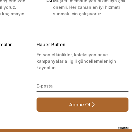
erişlerinizde
Müşteri memnuniyeti bizim için çok
ılıyoruz.
önemli. Her zaman en iyi hizmeti
ı kaçırmayın!
sunmak için çalışıyoruz.
malar
Haber Bülteni
En son etkinlikler, koleksiyonlar ve
kampanyalarla ilgili güncellemeler için
kaydolun.
Abone Ol