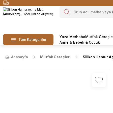
Yaza Merhaba
Mutfak Gereçle
Tüm Kategoriler
Anne & Bebek & Çocuk
Anasayfa
Mutfak Gereçleri
Silikon Hamur A