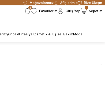
Mağazalarımız
Afişlerimiz
Bize Ulaşın
3
Favorilerim
Giriş Yap
Sepetim
arı
Oyuncak
Kırtasiye
Kozmetik & Kişisel Bakım
Moda