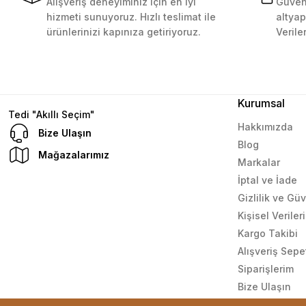
Alışveriş deneyiminiz için en iyi
Güvenl
hizmeti sunuyoruz. Hızlı teslimat ile
altyap
D... N... | 08/08/2024
ürünlerinizi kapınıza getiriyoruz.
Verile
Çok güzel bir site
Mustafa Orhan | 25/07/2024
Kurumsal
Tedi "Akıllı Seçim"
subelerde bulamadigini burda bulabiliyosun bazen
Hakkımızda
Bize Ulaşın
Blog
L... M... | 11/10/2023
Mağazalarımız
Markalar
İptal ve İade
Deneyimini Paylaş
Gizlilik ve Gü
Kişisel Verile
Kargo Takibi
Alışveriş Sepe
Siparişlerim
Bize Ulaşın