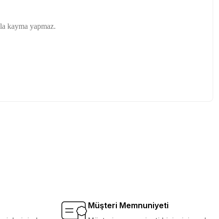
sola kayma yapmaz.
tebilirsiniz.
Müşteri Memnuniyeti