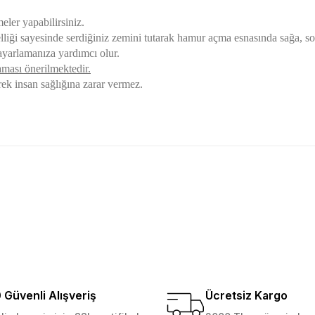
ler yapabilirsiniz.
lliği sayesinde serdiğiniz zemini tutarak hamur açma esnasında sağa, 
ayarlamanıza yardımcı olur.
aması önerilmektedir.
ek insan sağlığına zarar vermez.
golama olsun ürün kalitesi
larda yetersiz gördüğünüz noktaları öneri formunu kullanarak tarafımıza ile
Ürün hakkında henüz soru sorulmamış.
Bu ürüne ilk yorumu siz yapın!
Yorum Yaz
Soru Sor
Güvenli Alışveriş
Ücretsiz Kargo
 Güvenilir mağaza yine alış
kemmeldi. Teşekkürler