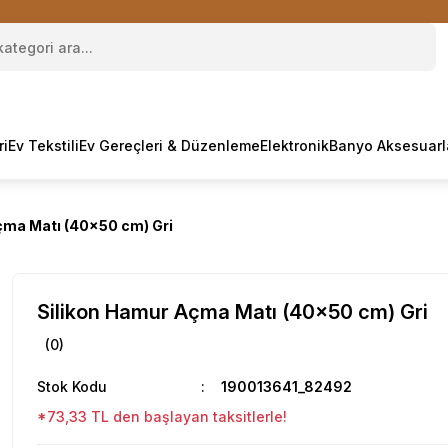
ri
Ev Tekstili
Ev Gereçleri & Düzenleme
Elektronik
Banyo Aksesuarl
çma Matı (40x50 cm) Gri
Silikon Hamur Açma Matı (40x50 cm) Gri
(0)
Stok Kodu
190013641_82492
*73,33 TL den başlayan taksitlerle!