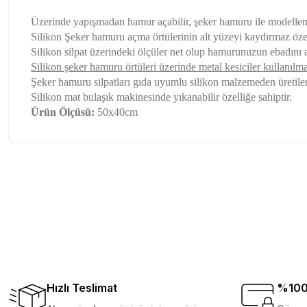
Üzerinde yapışmadan hamur açabilir, şeker hamuru ile modelleme
Silikon Şeker hamuru açma örtülerinin alt yüzeyi kaydırmaz öze
Silikon silpat üzerindeki ölçüler net olup hamurunuzun ebadını 
Silikon şeker hamuru örtüleri üzerinde metal kesiciler kullanılm
Şeker hamuru silpatları gıda uyumlu silikon malzemeden üretiler
Silikon mat bulaşık makinesinde yıkanabilir özelliğe sahiptir.
Ürün
Ölçü
sü:
50x40cm
Sitede herşey rahatlıkla bulunuyor sitesini beğendim kar
Bu ürünün fiyat bilgisi, resim, ürün açıklamalarında ve diğer konu
olsun güzel
Görüş ve önerileriniz için teşekkür ederiz.
Özlem Gökmen | 03/07/2026
Ürün resmi kalitesiz, bozuk veya görüntülenemiyor.
Ürün açıklamasında eksik bilgiler bulunuyor.
2 gün içinde teslim edildi. Teşekkürler Tedi.
Ürün bilgilerinde hatalar bulunuyor.
D... Ç... | 21/12/2025
Ürün fiyatı diğer sitelerden daha pahalı.
Hızlı Teslimat
%100 
Bu ürüne benzer farklı alternatifler olmalı.
Çok memnun kaldım . Ürünler sağlam ve hızlı elime ulaştı.
veriş yapmayı düşünüyorum. Müşteri ile ilgilenilmesi mü