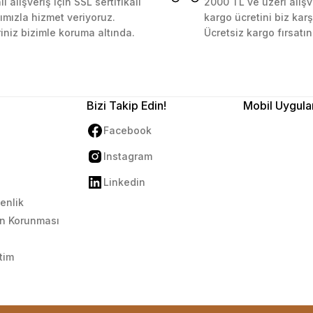
i alışveriş için SSL sertifikalı
2000 TL ve üzeri alışv
ımızla hizmet veriyoruz.
kargo ücretini biz karş
riniz bizimle koruma altında.
Ücretsiz kargo fırsatın
Gönder
Bizi Takip Edin!
Mobil Uygula
Facebook
Instagram
Linkedin
venlik
rin Korunması
tim