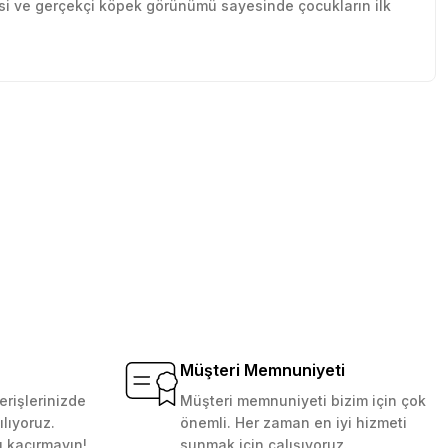
desi ve gerçekçi köpek görünümü sayesinde çocukların ilk
tebilirsiniz.
Müşteri Memnuniyeti
erişlerinizde
Müşteri memnuniyeti bizim için çok
ılıyoruz.
önemli. Her zaman en iyi hizmeti
ı kaçırmayın!
sunmak için çalışıyoruz.