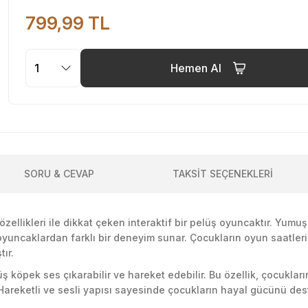
799,99 TL
Hemen Al
SORU & CEVAP
TAKSİT SEÇENEKLERİ
 özellikleri ile dikkat çeken interaktif bir pelüş oyuncaktır. Y
 oyuncaklardan farklı bir deneyim sunar. Çocukların oyun saatler
ır.
öpek ses çıkarabilir ve hareket edebilir. Bu özellik, çocuklar
 Hareketli ve sesli yapısı sayesinde çocukların hayal gücünü des