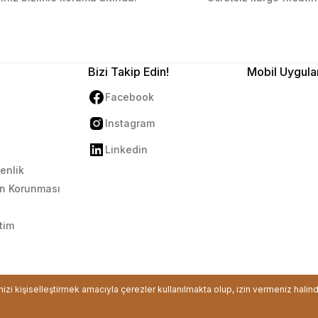
Bizi Takip Edin!
Mobil Uygula
Facebook
Instagram
Linkedin
venlik
rin Korunması
tim
ikası ile korunmaktadır.
inizi kişiselleştirmek amacıyla çerezler kullanılmakta olup, izin vermeniz halin
ile
ideasoft
e-