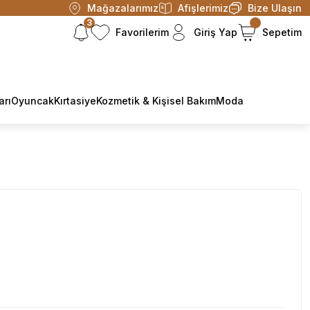
Mağazalarımız
Afişlerimiz
Bize Ulaşın
3
Favorilerim
Giriş Yap
Sepetim
arı
Oyuncak
Kırtasiye
Kozmetik & Kişisel Bakım
Moda