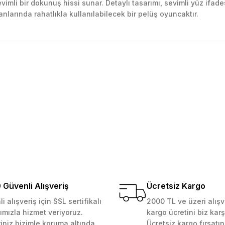
vimli bir dokunuş hissi sunar. Detaylı tasarımı, sevimli yüz ifa
nlarında rahatlıkla kullanılabilecek bir pelüş oyuncaktır.
golama olsun ürün kalitesi
larda yetersiz gördüğünüz noktaları öneri formunu kullanarak tarafımıza ile
Ürün hakkında henüz soru sorulmamış.
Bu ürüne ilk yorumu siz yapın!
Yorum Yaz
Soru Sor
 Güvenilir mağaza yine alış
kemmeldi. Teşekkürler
Güvenli Alışveriş
Ücretsiz Kargo
i alışveriş için SSL sertifikalı
2000 TL ve üzeri alışv
ımızla hizmet veriyoruz.
kargo ücretini biz karş
Gönder
riniz bizimle koruma altında.
Ücretsiz kargo fırsatın