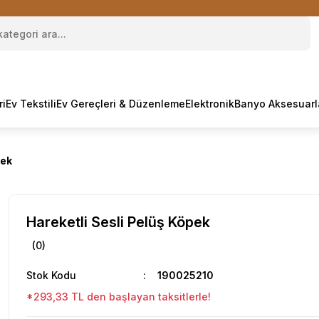
ri
Ev Tekstili
Ev Gereçleri & Düzenleme
Elektronik
Banyo Aksesuarl
pek
Hareketli Sesli Pelüş Köpek
(0)
Stok Kodu
190025210
*293,33 TL den başlayan taksitlerle!