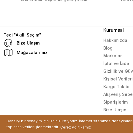
Mustafa Orhan | 25/07/2024
subelerde bulamadigini burda bulabiliyosun bazen
L... M... | 11/10/2023
Kurumsal
Tedi "Akıllı Seçim"
Hakkımızda
Bize Ulaşın
Blog
Deneyimini Paylaş
Mağazalarımız
Markalar
İptal ve İade
Gizlilik ve Gü
Kişisel Verile
Kargo Takibi
Alışveriş Sepe
Siparişlerim
Bize Ulaşın
© Tüm hakları saklıdır. Kredi kartı bilgileriniz 256bit SSL sertif
Daha iyi bir deneyim için izninizi istiyoruz. İnternet sitemizde deneyimler
toplanan veriler işlenmektedir.
Çerez Politikamız