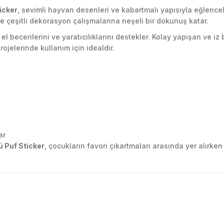
icker
, sevimli hayvan desenleri ve kabartmalı yapısıyla eğlenceli
 çeşitli dekorasyon çalışmalarına neşeli bir dokunuş katar.
el becerilerini ve yaratıcılıklarını destekler. Kolay yapışan ve i
rojelerinde kullanım için idealdir.
ar
ü Puf Sticker
, çocukların favori çıkartmaları arasında yer alırken
golama olsun ürün kalitesi
larda yetersiz gördüğünüz noktaları öneri formunu kullanarak tarafımıza ile
Ürün hakkında henüz soru sorulmamış.
Bu ürüne ilk yorumu siz yapın!