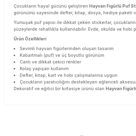
Çocukların hayal gücünü geliştiren
Hayvan Figürlü Puf St
görünümü sayesinde defter, kitap, dosya, hediye paketi ve
Yumuşak puf yapısı ile dikkat çeken stickerlar, çocukların 
yüzeylerde rahatlıkla kullanılabilir. Evde, okulda ve hobi p
Ürün Özellikleri
Sevimli hayvan figürlerinden oluşan tasarım
Kabartmalı (puf) ve üç boyutlu görünüm
Canlı ve dikkat çekici renkler
Kolay yapışan kullanım
Defter, kitap, kart ve hobi çalışmalarına uygun
Çocukların yaratıcılığını destekleyen eğlenceli aksesu
Dekoratif ve eğitici bir kırtasiye ürünü olan
Hayvan Figürl
Sitede herşey rahatlıkla bulunuyor sitesini beğendim kar
Bu ürünün fiyat bilgisi, resim, ürün açıklamalarında ve diğer konu
olsun güzel
Görüş ve önerileriniz için teşekkür ederiz.
Özlem Gökmen | 03/07/2026
Ürün resmi kalitesiz, bozuk veya görüntülenemiyor.